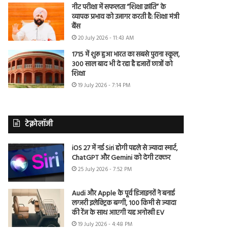
नीट परीक्षा में सफलता “शिक्षा क्रांति” के
व्यापक प्रभाव को उजागर करती है: शिक्षा मंत्री
बैंस
20 July 2026 - 11:43 AM
1715 में शुरू हुआ भारत का सबसे पुराना स्कूल,
300 साल बाद भी दे रहा है हजारों छात्रों को
शिक्षा
19 July 2026 - 7:14 PM
टेक्नोलॉजी
iOS 27 में नई Siri होगी पहले से ज्यादा स्मार्ट,
ChatGPT और Gemini को देगी टक्कर
25 July 2026 - 7:52 PM
Audi और Apple के पूर्व डिजाइनरों ने बनाई
लग्जरी इलेक्ट्रिक बग्गी, 100 किमी से ज्यादा
की रेंज के साथ आएगी यह अनोखी EV
19 July 2026 - 4:48 PM