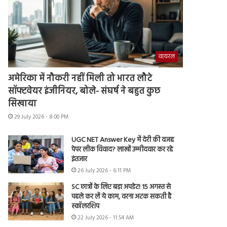
वायरल
अमेरिका में नौकरी नहीं मिली तो भारत लौटे
सॉफ्टवेयर इंजीनियर, बोले- संघर्ष ने बहुत कुछ
सिखाया
29 July 2026 - 8:00 PM
UGC NET Answer Key में देरी की वजह
पेपर लीक विवाद? लाखों उम्मीदवार कर रहे
इंतजार
26 July 2026 - 6:11 PM
SC छात्रों के लिए बड़ा अपडेट! 15 अगस्त से
पहले कर लें ये काम, वरना अटक सकती है
स्कॉलरशिप
22 July 2026 - 11:54 AM