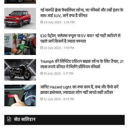
नई मारुति ब्रेजा फेसलिफ्ट लॉन्च, नए फीचर्स और टर्बो इंजन के
साथ आई SUV, जानें क्या है कीमत
26 July 2026 - 3:56 PM
E20 पेट्रोल, फ्लेक्स फ्यूल या EV कार? नई गाड़ी खरीदने से
पहले जानें किसमें है ज्यादा फायदा
23 July 2026 - 7:41 PM
Triumph की लिमिटेड एडिशन बाइक लॉन्च के लिए तैयार, 21
लाख रुपये कीमत में मिलेंगे प्रीमियम फीचर्स
16 July 2026 - 3:17 PM
जानिए Hazard Light का क्या काम है, कब और कैसे करें
इसका इस्तेमाल, ज्यादातर लोग नहीं जानते सही तरीका
12 July 2026 - 6:14 PM
खेत खलिहान