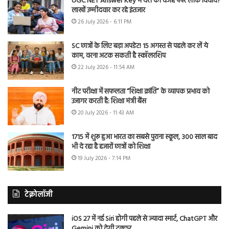
UGC NET Answer Key में देरी की वजह पेपर लीक विवाद?
लाखों उम्मीदवार कर रहे इंतजार
26 July 2026 - 6:11 PM
SC छात्रों के लिए बड़ा अपडेट! 15 अगस्त से पहले कर लें ये
काम, वरना अटक सकती है स्कॉलरशिप
22 July 2026 - 11:54 AM
नीट परीक्षा में सफलता “शिक्षा क्रांति” के व्यापक प्रभाव को
उजागर करती है: शिक्षा मंत्री बैंस
20 July 2026 - 11:43 AM
1715 में शुरू हुआ भारत का सबसे पुराना स्कूल, 300 साल बाद
भी दे रहा है हजारों छात्रों को शिक्षा
19 July 2026 - 7:14 PM
टेक्नोलॉजी
iOS 27 में नई Siri होगी पहले से ज्यादा स्मार्ट, ChatGPT और
Gemini को देगी टक्कर