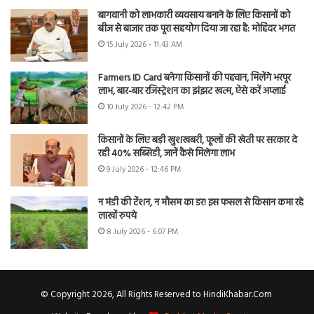
बागवानी को लाभकारी व्यवसाय बनाने के लिए किसानों को
बीज से बाजार तक पूरा सहयोग दिया जा रहा है: मोहिंदर भगत
15 July 2026 - 11:43 AM
Farmers ID Card बनेगा किसानों की पहचान, मिलेंगे भरपूर
लाभ, बार-बार रजिस्ट्रेशन का झंझट खत्म, ऐसे करें अप्लाई
10 July 2026 - 12:42 PM
किसानों के लिए बड़ी खुशखबरी, फूलों की खेती पर सरकार दे
रही 40% सब्सिडी, जानें कैसे मिलेगा लाभ
9 July 2026 - 12:46 PM
न मंडी की टेंशन, न मौसम का डर! इस फसल से किसान कमा रहे
लाखों रुपये
8 July 2026 - 6:07 PM
© Copyright 2026, All Rights Reserved to HindiKhabar.Com