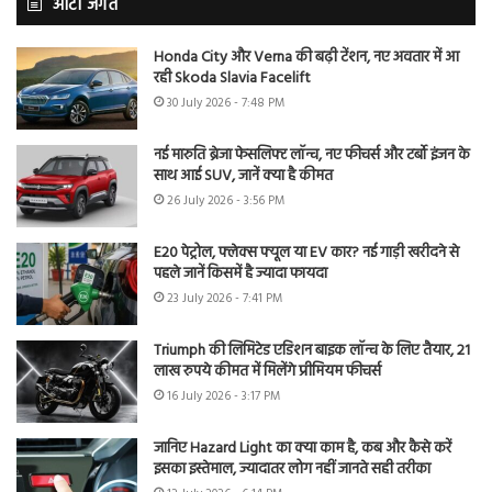
ऑटो जगत
Honda City और Verna की बढ़ी टेंशन, नए अवतार में आ
रही Skoda Slavia Facelift
30 July 2026 - 7:48 PM
नई मारुति ब्रेजा फेसलिफ्ट लॉन्च, नए फीचर्स और टर्बो इंजन के
साथ आई SUV, जानें क्या है कीमत
26 July 2026 - 3:56 PM
E20 पेट्रोल, फ्लेक्स फ्यूल या EV कार? नई गाड़ी खरीदने से
पहले जानें किसमें है ज्यादा फायदा
23 July 2026 - 7:41 PM
Triumph की लिमिटेड एडिशन बाइक लॉन्च के लिए तैयार, 21
लाख रुपये कीमत में मिलेंगे प्रीमियम फीचर्स
16 July 2026 - 3:17 PM
जानिए Hazard Light का क्या काम है, कब और कैसे करें
इसका इस्तेमाल, ज्यादातर लोग नहीं जानते सही तरीका