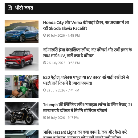
ऑटो जगत
Honda City और Verna की बढ़ी टेंशन, नए अवतार में आ
रही Skoda Slavia Facelift
30 July 2026 - 7:48 PM
नई मारुति ब्रेजा फेसलिफ्ट लॉन्च, नए फीचर्स और टर्बो इंजन के
साथ आई SUV, जानें क्या है कीमत
26 July 2026 - 3:56 PM
E20 पेट्रोल, फ्लेक्स फ्यूल या EV कार? नई गाड़ी खरीदने से
पहले जानें किसमें है ज्यादा फायदा
23 July 2026 - 7:41 PM
Triumph की लिमिटेड एडिशन बाइक लॉन्च के लिए तैयार, 21
लाख रुपये कीमत में मिलेंगे प्रीमियम फीचर्स
16 July 2026 - 3:17 PM
जानिए Hazard Light का क्या काम है, कब और कैसे करें