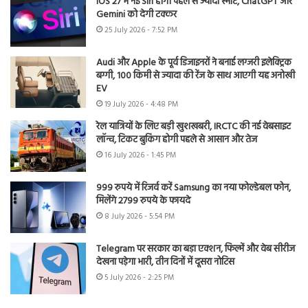
iOS 27 में नई Siri होगी पहले से ज्यादा स्मार्ट, ChatGPT और
Gemini को देगी टक्कर
25 July 2026 - 7:52 PM
Audi और Apple के पूर्व डिजाइनरों ने बनाई लग्जरी इलेक्ट्रिक
बग्गी, 100 किमी से ज्यादा की रेंज के साथ आएगी यह अनोखी
EV
19 July 2026 - 4:48 PM
रेल यात्रियों के लिए बड़ी खुशखबरी, IRCTC की नई वेबसाइट
लॉन्च, टिकट बुकिंग होगी पहले से आसान और तेज
16 July 2026 - 1:45 PM
999 रुपये में रिजर्व करें Samsung का नया फोल्डेबल फोन,
मिलेंगे 2799 रुपये के फायदे
8 July 2026 - 5:54 PM
Telegram पर सरकार का बड़ा एक्शन, फिल्में और वेब सीरीज
देखना पड़ेगा भारी, तीन दिनों में दूसरा नोटिस
5 July 2026 - 2:25 PM