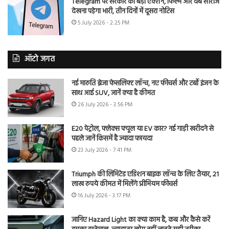
Telegram पर सरकार का बड़ा एक्शन, फिल्में और वेब सीरीज
देखना पड़ेगा भारी, तीन दिनों में दूसरा नोटिस
5 July 2026 - 2:25 PM
ऑटो जगत
नई मारुति ब्रेजा फेसलिफ्ट लॉन्च, नए फीचर्स और टर्बो इंजन के
साथ आई SUV, जानें क्या है कीमत
26 July 2026 - 3:56 PM
E20 पेट्रोल, फ्लेक्स फ्यूल या EV कार? नई गाड़ी खरीदने से
पहले जानें किसमें है ज्यादा फायदा
23 July 2026 - 7:41 PM
Triumph की लिमिटेड एडिशन बाइक लॉन्च के लिए तैयार, 21
लाख रुपये कीमत में मिलेंगे प्रीमियम फीचर्स
16 July 2026 - 3:17 PM
जानिए Hazard Light का क्या काम है, कब और कैसे करें