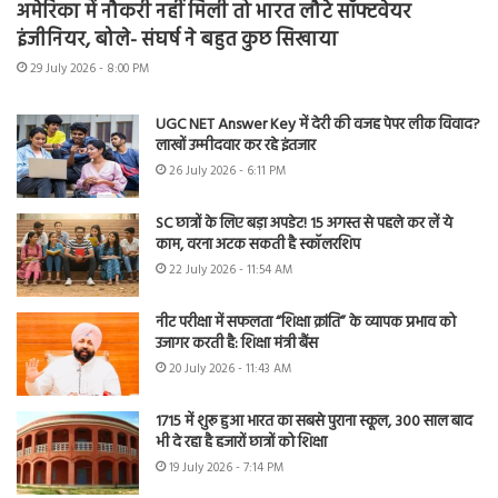
अमेरिका में नौकरी नहीं मिली तो भारत लौटे सॉफ्टवेयर
इंजीनियर, बोले- संघर्ष ने बहुत कुछ सिखाया
29 July 2026 - 8:00 PM
UGC NET Answer Key में देरी की वजह पेपर लीक विवाद?
लाखों उम्मीदवार कर रहे इंतजार
26 July 2026 - 6:11 PM
SC छात्रों के लिए बड़ा अपडेट! 15 अगस्त से पहले कर लें ये
काम, वरना अटक सकती है स्कॉलरशिप
22 July 2026 - 11:54 AM
नीट परीक्षा में सफलता “शिक्षा क्रांति” के व्यापक प्रभाव को
उजागर करती है: शिक्षा मंत्री बैंस
20 July 2026 - 11:43 AM
1715 में शुरू हुआ भारत का सबसे पुराना स्कूल, 300 साल बाद
भी दे रहा है हजारों छात्रों को शिक्षा
19 July 2026 - 7:14 PM