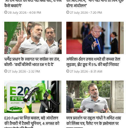
‘जो राम मंदिर का चंदा नहीं बचा पाए, वे पेपर
का अल्टीमेटम, “मांगें नहीं मानीं तो फिर शुरू
कैसे बचाएंगे’
होगा आंदोलन”
28 July 2026 - 4:08 PM
27 July 2026 - 7:20 PM
धर्मेंद्र प्रधान के स्वागत पर कांग्रेस का तंज,
अमेरिका-ईरान तनाव थमते ही कच्चा तेल
बोली- ‘कहीं बीजेपी भारत रत्न न दे दे’
लुढ़का, ब्रेंट क्रूड में 5% की बड़ी गिरावट
27 July 2026 - 2:32 PM
27 July 2026 - 8:31 AM
E20 Fuel पर छिड़ा बवाल, बड़े आंदोलन
छात्र प्रदर्शन पर राहुल गांधी ने अमित शाह
की तैयारी में टैक्सी यूनियन, 4 अगस्त को
को लिखा पत्र, पैलेट गन के इस्तेमाल पर