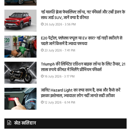
नई मारुति ब्रेजा फेसलिफ्ट लॉन्च, नए फीचर्स और टर्बो इंजन के
साथ आई SUV, जानें क्या है कीमत
26 July 2026 - 3:56 PM
E20 पेट्रोल, फ्लेक्स फ्यूल या EV कार? नई गाड़ी खरीदने से
पहले जानें किसमें है ज्यादा फायदा
23 July 2026 - 7:41 PM
Triumph की लिमिटेड एडिशन बाइक लॉन्च के लिए तैयार, 21
लाख रुपये कीमत में मिलेंगे प्रीमियम फीचर्स
16 July 2026 - 3:17 PM
जानिए Hazard Light का क्या काम है, कब और कैसे करें
इसका इस्तेमाल, ज्यादातर लोग नहीं जानते सही तरीका
12 July 2026 - 6:14 PM
खेत खलिहान