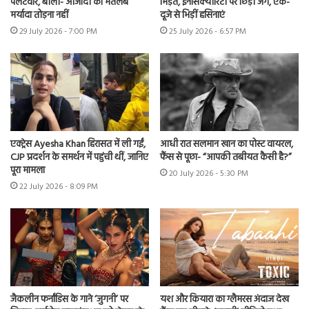
पलटवार, बोलीं- आजादी का मतलब
भिड़ंत, इनसिक्योरिटी पर छिड़ी जंग, एक-
मर्यादा तोड़ना नहीं
दूजे से भिड़ीं हसिनाएं
29 July 2026 - 7:00 PM
25 July 2026 - 6:57 PM
एक्ट्रेस Ayesha Khan हिरासत में ली गईं,
आधी रात सलमान खान का पोस्ट वायरल,
CJP प्रदर्शन के समर्थन में पहुंची थीं, जानिए
फैंस से पूछा- “आपकी तबीयत कैसी है?”
पूरा मामला
20 July 2026 - 5:30 PM
22 July 2026 - 8:09 PM
जैकलीन फर्नांडिस के गाने ‘जुगनी’ पर
यश और कियारा का ग्लैमरस अंदाज देख