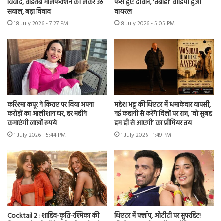
विवाद, वार्डरोब मालफंक्शन को लेकर उठे
फैंस हुए दीवाने, ‘तबाही’ वीडियो हुआ
सवाल, बढ़ा विवाद
वायरल
18 July 2026 - 7:27 PM
8 July 2026 - 5:05 PM
करिश्मा कपूर ने किराए पर दिया अपना
महेश भट्ट की थिएटर में धमाकेदार वापसी,
करोड़ों का आलीशान घर, हर महीने
नई कहानी से करेंगे दिलों पर राज, ‘वो सुबह
कमाएंगी लाखों रुपये
हम ही से आएगी’ का प्रीमियर तय
1 July 2026 - 5:44 PM
1 July 2026 - 1:49 PM
Cocktail 2 : शाहिद-कृति-रश्मिका की
थिएटर में फ्लॉप, ओटीटी पर सुपरहिट!