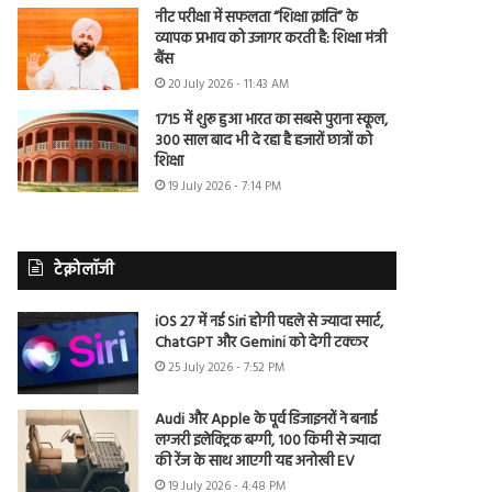
नीट परीक्षा में सफलता “शिक्षा क्रांति” के
व्यापक प्रभाव को उजागर करती है: शिक्षा मंत्री
बैंस
20 July 2026 - 11:43 AM
1715 में शुरू हुआ भारत का सबसे पुराना स्कूल,
300 साल बाद भी दे रहा है हजारों छात्रों को
शिक्षा
19 July 2026 - 7:14 PM
टेक्नोलॉजी
iOS 27 में नई Siri होगी पहले से ज्यादा स्मार्ट,
ChatGPT और Gemini को देगी टक्कर
25 July 2026 - 7:52 PM
Audi और Apple के पूर्व डिजाइनरों ने बनाई
लग्जरी इलेक्ट्रिक बग्गी, 100 किमी से ज्यादा
की रेंज के साथ आएगी यह अनोखी EV
19 July 2026 - 4:48 PM