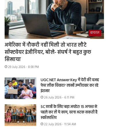
वायरल
अमेरिका में नौकरी नहीं मिली तो भारत लौटे
सॉफ्टवेयर इंजीनियर, बोले- संघर्ष ने बहुत कुछ
सिखाया
29 July 2026 - 8:00 PM
UGC NET Answer Key में देरी की वजह
पेपर लीक विवाद? लाखों उम्मीदवार कर रहे
इंतजार
26 July 2026 - 6:11 PM
SC छात्रों के लिए बड़ा अपडेट! 15 अगस्त से
पहले कर लें ये काम, वरना अटक सकती है
स्कॉलरशिप
22 July 2026 - 11:54 AM