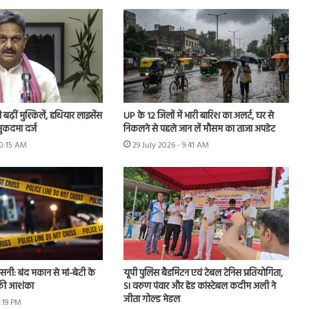
ढ़ीं मुश्किलें, हथियार लाइसेंस
UP के 12 जिलों में भारी बारिश का अलर्ट, घर से
ुकदमा दर्ज
निकलने से पहले जान लें मौसम का ताजा अपडेट
10:15 AM
29 July 2026 - 9:41 AM
नसनी: बंद मकान से मां-बेटी के
यूपी पुलिस बैडमिंटन एवं टेबल टेनिस प्रतियोगिता,
 की आशंका
SI वरुण पंवार और हेड कांस्टेबल कदीम अली ने
जीता गोल्ड मेडल
2:19 PM