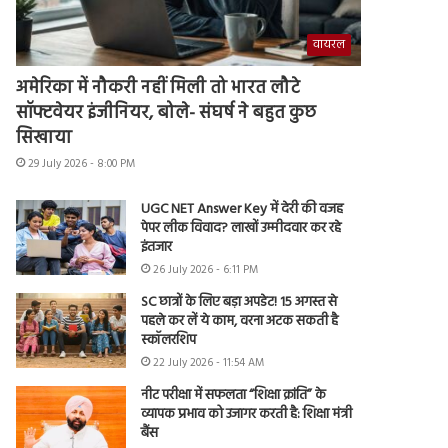
वायरल
अमेरिका में नौकरी नहीं मिली तो भारत लौटे
सॉफ्टवेयर इंजीनियर, बोले- संघर्ष ने बहुत कुछ
सिखाया
29 July 2026 - 8:00 PM
UGC NET Answer Key में देरी की वजह
पेपर लीक विवाद? लाखों उम्मीदवार कर रहे
इंतजार
26 July 2026 - 6:11 PM
SC छात्रों के लिए बड़ा अपडेट! 15 अगस्त से
पहले कर लें ये काम, वरना अटक सकती है
स्कॉलरशिप
22 July 2026 - 11:54 AM
नीट परीक्षा में सफलता “शिक्षा क्रांति” के
व्यापक प्रभाव को उजागर करती है: शिक्षा मंत्री
बैंस