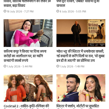
विवाद, वार्डरोब मालफंक्शन को लेकर उठे
फैंस हुए दीवाने, ‘तबाही’ वीडियो हुआ
सवाल, बढ़ा विवाद
वायरल
18 July 2026 - 7:27 PM
8 July 2026 - 5:05 PM
करिश्मा कपूर ने किराए पर दिया अपना
महेश भट्ट की थिएटर में धमाकेदार वापसी,
करोड़ों का आलीशान घर, हर महीने
नई कहानी से करेंगे दिलों पर राज, ‘वो सुबह
कमाएंगी लाखों रुपये
हम ही से आएगी’ का प्रीमियर तय
1 July 2026 - 5:44 PM
1 July 2026 - 1:49 PM
Cocktail 2 : शाहिद-कृति-रश्मिका की
थिएटर में फ्लॉप, ओटीटी पर सुपरहिट!