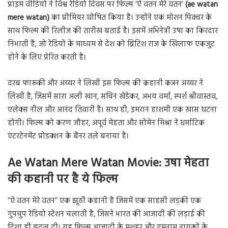
प्राइम वीडियो ने विश्व रेडियो दिवस पर फिल्म ‘ऐ वतन मेरे वतन’
(ae watan
mere watan)
का प्रीमियर घोषित किया है। उन्होंने एक मोशन पिक्चर के
साथ फिल्म की रिलीज की तारीख बताई है। इसमें अभिनेत्री उषा का किरदार
निभाती हैं, जो रेडियो के माध्यम से देश को ब्रिटिश राज के खिलाफ एकजुट
होने के लिए प्रेरित करती है।
दरब फारूकी और अय्यर ने लिखी इस फिल्म की कहानी कन्नन अय्यर ने
लिखी है, जिसमें सारा अली खान, सचिन खेडेकर, अभय वर्मा, स्पर्श श्रीवास्तव,
एलेक्स नील और आनंद तिवारी हैं। साथ ही, इमरान हाशमी एक खास घटना
होगी। फिल्म को करण जौहर, अपूर्व मेहता और सोमेन मिश्रा ने धर्माटिक
एंटरटेनमेंट प्रोडक्शन के बैनर तले बनाया है।
Ae Watan Mere Watan Movie:
उषा मेहता
की कहानी पर है ये फिल्म
“ऐ वतन मेरे वतन” एक झूठी कहानी है जिसमें एक साहसी लड़की एक
गुपचुप रेडियो स्टेशन चलाती है, जिसने भारत की आजादी की लड़ाई की
दिशा ही बदल दी। यह फिल्म आजादी के मशहूर और गुमनाम नायकों के