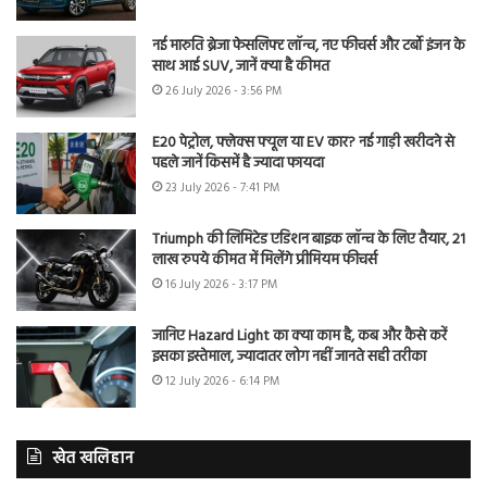
नई मारुति ब्रेजा फेसलिफ्ट लॉन्च, नए फीचर्स और टर्बो इंजन के
साथ आई SUV, जानें क्या है कीमत
26 July 2026 - 3:56 PM
E20 पेट्रोल, फ्लेक्स फ्यूल या EV कार? नई गाड़ी खरीदने से
पहले जानें किसमें है ज्यादा फायदा
23 July 2026 - 7:41 PM
Triumph की लिमिटेड एडिशन बाइक लॉन्च के लिए तैयार, 21
लाख रुपये कीमत में मिलेंगे प्रीमियम फीचर्स
16 July 2026 - 3:17 PM
जानिए Hazard Light का क्या काम है, कब और कैसे करें
इसका इस्तेमाल, ज्यादातर लोग नहीं जानते सही तरीका
12 July 2026 - 6:14 PM
खेत खलिहान