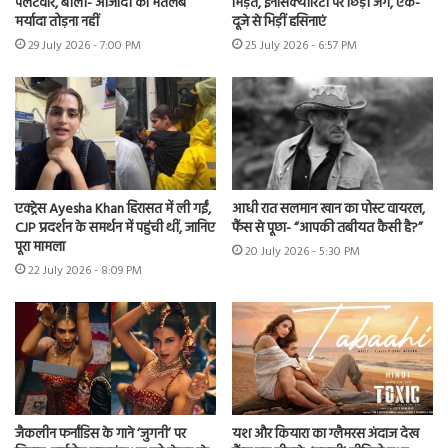
पलटवार, बोलीं- आजादी का मतलब
भिड़ंत, इनसिक्योरिटी पर छिड़ी जंग, एक-
मर्यादा तोड़ना नहीं
दूजे से भिड़ीं हसिनाएं
29 July 2026 - 7:00 PM
25 July 2026 - 6:57 PM
एक्ट्रेस Ayesha Khan हिरासत में ली गईं,
आधी रात सलमान खान का पोस्ट वायरल,
CJP प्रदर्शन के समर्थन में पहुंची थीं, जानिए
फैंस से पूछा- “आपकी तबीयत कैसी है?”
पूरा मामला
20 July 2026 - 5:30 PM
22 July 2026 - 8:09 PM
जैकलीन फर्नांडिस के गाने ‘जुगनी’ पर
यश और कियारा का ग्लैमरस अंदाज देख