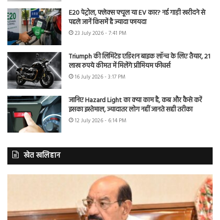
E20 पेट्रोल, फ्लेक्स फ्यूल या EV कार? नई गाड़ी खरीदने से
पहले जानें किसमें है ज्यादा फायदा
23 July 2026 - 7:41 PM
Triumph की लिमिटेड एडिशन बाइक लॉन्च के लिए तैयार, 21
लाख रुपये कीमत में मिलेंगे प्रीमियम फीचर्स
16 July 2026 - 3:17 PM
जानिए Hazard Light का क्या काम है, कब और कैसे करें
इसका इस्तेमाल, ज्यादातर लोग नहीं जानते सही तरीका
12 July 2026 - 6:14 PM
खेत खलिहान