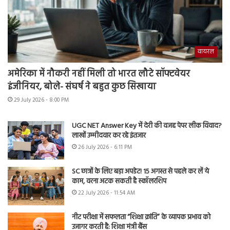
वायरल
अमेरिका में नौकरी नहीं मिली तो भारत लौटे सॉफ्टवेयर
इंजीनियर, बोले- संघर्ष ने बहुत कुछ सिखाया
29 July 2026 - 8:00 PM
UGC NET Answer Key में देरी की वजह पेपर लीक विवाद?
लाखों उम्मीदवार कर रहे इंतजार
26 July 2026 - 6:11 PM
SC छात्रों के लिए बड़ा अपडेट! 15 अगस्त से पहले कर लें ये
काम, वरना अटक सकती है स्कॉलरशिप
22 July 2026 - 11:54 AM
नीट परीक्षा में सफलता “शिक्षा क्रांति” के व्यापक प्रभाव को
उजागर करती है: शिक्षा मंत्री बैंस