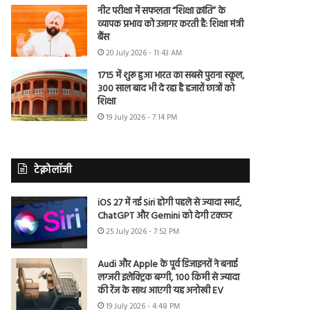
नीट परीक्षा में सफलता “शिक्षा क्रांति” के
व्यापक प्रभाव को उजागर करती है: शिक्षा मंत्री
बैंस
20 July 2026 - 11:43 AM
1715 में शुरू हुआ भारत का सबसे पुराना स्कूल,
300 साल बाद भी दे रहा है हजारों छात्रों को
शिक्षा
19 July 2026 - 7:14 PM
टेक्नोलॉजी
iOS 27 में नई Siri होगी पहले से ज्यादा स्मार्ट,
ChatGPT और Gemini को देगी टक्कर
25 July 2026 - 7:52 PM
Audi और Apple के पूर्व डिजाइनरों ने बनाई
लग्जरी इलेक्ट्रिक बग्गी, 100 किमी से ज्यादा
की रेंज के साथ आएगी यह अनोखी EV
19 July 2026 - 4:48 PM