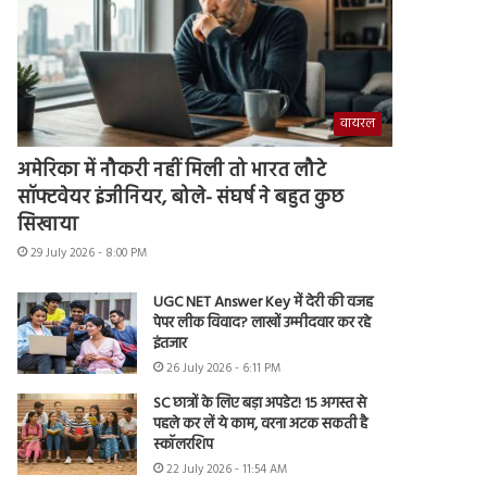
वायरल
अमेरिका में नौकरी नहीं मिली तो भारत लौटे
सॉफ्टवेयर इंजीनियर, बोले- संघर्ष ने बहुत कुछ
सिखाया
29 July 2026 - 8:00 PM
UGC NET Answer Key में देरी की वजह
पेपर लीक विवाद? लाखों उम्मीदवार कर रहे
इंतजार
26 July 2026 - 6:11 PM
SC छात्रों के लिए बड़ा अपडेट! 15 अगस्त से
पहले कर लें ये काम, वरना अटक सकती है
स्कॉलरशिप
22 July 2026 - 11:54 AM