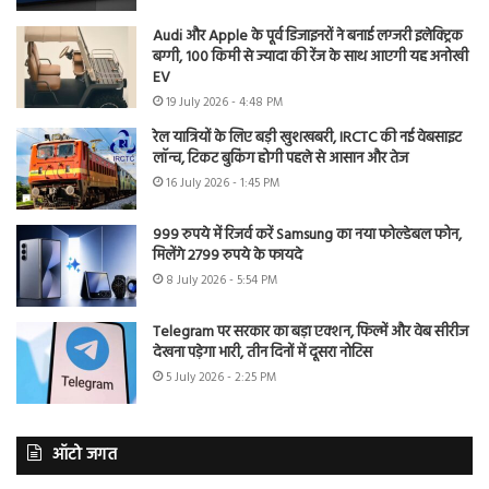
Audi और Apple के पूर्व डिजाइनरों ने बनाई लग्जरी इलेक्ट्रिक
बग्गी, 100 किमी से ज्यादा की रेंज के साथ आएगी यह अनोखी
EV
19 July 2026 - 4:48 PM
रेल यात्रियों के लिए बड़ी खुशखबरी, IRCTC की नई वेबसाइट
लॉन्च, टिकट बुकिंग होगी पहले से आसान और तेज
16 July 2026 - 1:45 PM
999 रुपये में रिजर्व करें Samsung का नया फोल्डेबल फोन,
मिलेंगे 2799 रुपये के फायदे
8 July 2026 - 5:54 PM
Telegram पर सरकार का बड़ा एक्शन, फिल्में और वेब सीरीज
देखना पड़ेगा भारी, तीन दिनों में दूसरा नोटिस
5 July 2026 - 2:25 PM
ऑटो जगत