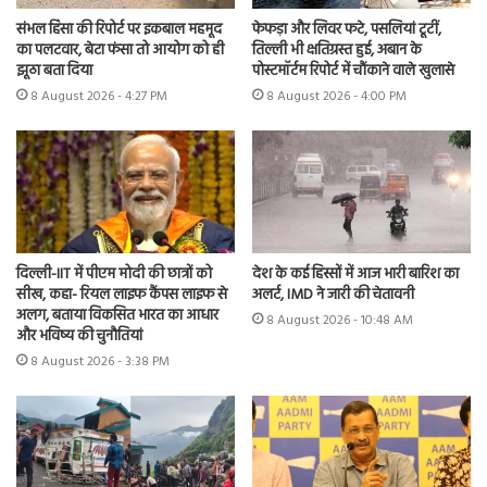
संभल हिंसा की रिपोर्ट पर इकबाल महमूद
फेफड़ा और लिवर फटे, पसलियां टूटीं,
का पलटवार, बेटा फंसा तो आयोग को ही
तिल्ली भी क्षतिग्रस्त हुई, अबान के
झूठा बता दिया
पोस्टमॉर्टम रिपोर्ट में चौंकाने वाले खुलासे
8 August 2026 - 4:27 PM
8 August 2026 - 4:00 PM
दिल्ली-IIT में पीएम मोदी की छात्रों को
देश के कई हिस्सों में आज भारी बारिश का
सीख, कहा- रियल लाइफ कैंपस लाइफ से
अलर्ट, IMD ने जारी की चेतावनी
अलग, बताया विकसित भारत का आधार
8 August 2026 - 10:48 AM
और भविष्य की चुनौतियां
8 August 2026 - 3:38 PM