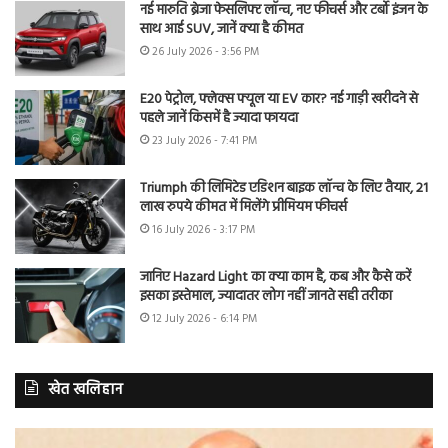
नई मारुति ब्रेजा फेसलिफ्ट लॉन्च, नए फीचर्स और टर्बो इंजन के
साथ आई SUV, जानें क्या है कीमत
26 July 2026 - 3:56 PM
E20 पेट्रोल, फ्लेक्स फ्यूल या EV कार? नई गाड़ी खरीदने से
पहले जानें किसमें है ज्यादा फायदा
23 July 2026 - 7:41 PM
Triumph की लिमिटेड एडिशन बाइक लॉन्च के लिए तैयार, 21
लाख रुपये कीमत में मिलेंगे प्रीमियम फीचर्स
16 July 2026 - 3:17 PM
जानिए Hazard Light का क्या काम है, कब और कैसे करें
इसका इस्तेमाल, ज्यादातर लोग नहीं जानते सही तरीका
12 July 2026 - 6:14 PM
खेत खलिहान