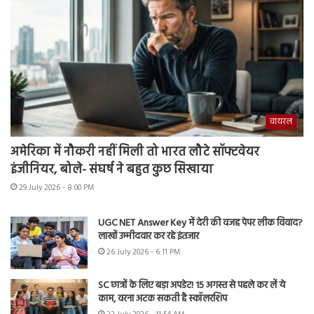
वायरल
अमेरिका में नौकरी नहीं मिली तो भारत लौटे सॉफ्टवेयर
इंजीनियर, बोले- संघर्ष ने बहुत कुछ सिखाया
29 July 2026 - 8:00 PM
UGC NET Answer Key में देरी की वजह पेपर लीक विवाद?
लाखों उम्मीदवार कर रहे इंतजार
26 July 2026 - 6:11 PM
SC छात्रों के लिए बड़ा अपडेट! 15 अगस्त से पहले कर लें ये
काम, वरना अटक सकती है स्कॉलरशिप