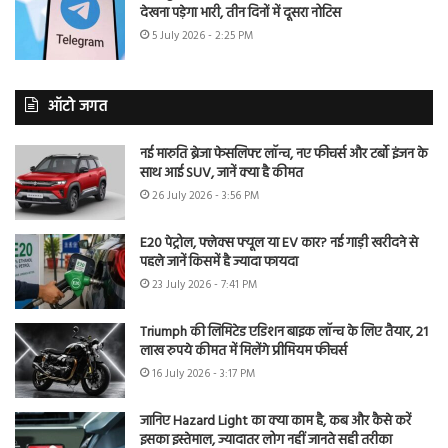
देखना पड़ेगा भारी, तीन दिनों में दूसरा नोटिस
5 July 2026 - 2:25 PM
ऑटो जगत
नई मारुति ब्रेजा फेसलिफ्ट लॉन्च, नए फीचर्स और टर्बो इंजन के
साथ आई SUV, जानें क्या है कीमत
26 July 2026 - 3:56 PM
E20 पेट्रोल, फ्लेक्स फ्यूल या EV कार? नई गाड़ी खरीदने से
पहले जानें किसमें है ज्यादा फायदा
23 July 2026 - 7:41 PM
Triumph की लिमिटेड एडिशन बाइक लॉन्च के लिए तैयार, 21
लाख रुपये कीमत में मिलेंगे प्रीमियम फीचर्स
16 July 2026 - 3:17 PM
जानिए Hazard Light का क्या काम है, कब और कैसे करें
इसका इस्तेमाल, ज्यादातर लोग नहीं जानते सही तरीका