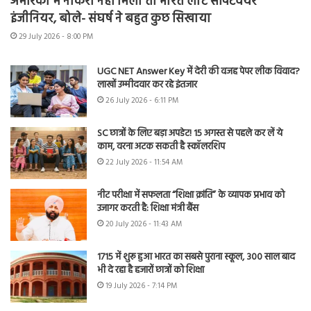
अमेरिका में नौकरी नहीं मिली तो भारत लौटे सॉफ्टवेयर
इंजीनियर, बोले- संघर्ष ने बहुत कुछ सिखाया
29 July 2026 - 8:00 PM
UGC NET Answer Key में देरी की वजह पेपर लीक विवाद?
लाखों उम्मीदवार कर रहे इंतजार
26 July 2026 - 6:11 PM
SC छात्रों के लिए बड़ा अपडेट! 15 अगस्त से पहले कर लें ये
काम, वरना अटक सकती है स्कॉलरशिप
22 July 2026 - 11:54 AM
नीट परीक्षा में सफलता “शिक्षा क्रांति” के व्यापक प्रभाव को
उजागर करती है: शिक्षा मंत्री बैंस
20 July 2026 - 11:43 AM
1715 में शुरू हुआ भारत का सबसे पुराना स्कूल, 300 साल बाद
भी दे रहा है हजारों छात्रों को शिक्षा
19 July 2026 - 7:14 PM