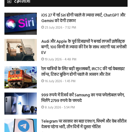
टेक्नोलॉजी
iOS 27 में नई Siri होगी पहले से ज्यादा स्मार्ट, ChatGPT और
Gemini को देगी टक्कर
25 July 2026 - 7:52 PM
Audi और Apple के पूर्व डिजाइनरों ने बनाई लग्जरी इलेक्ट्रिक
बग्गी, 100 किमी से ज्यादा की रेंज के साथ आएगी यह अनोखी
EV
19 July 2026 - 4:48 PM
रेल यात्रियों के लिए बड़ी खुशखबरी, IRCTC की नई वेबसाइट
लॉन्च, टिकट बुकिंग होगी पहले से आसान और तेज
16 July 2026 - 1:45 PM
999 रुपये में रिजर्व करें Samsung का नया फोल्डेबल फोन,
मिलेंगे 2799 रुपये के फायदे
8 July 2026 - 5:54 PM
Telegram पर सरकार का बड़ा एक्शन, फिल्में और वेब सीरीज
देखना पड़ेगा भारी, तीन दिनों में दूसरा नोटिस