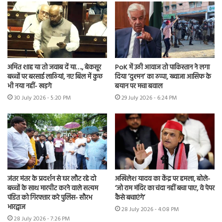
अमित शाह या तो जवाब दें या…., बेकसूर
PoK में उठी आवाज तो पाकिस्तान ने लगा
बच्चों पर बरसाई लाठियां, नए बिल में कुछ
दिया ‘दुश्मन’ का ठप्पा, ख्वाजा आसिफ के
भी नया नहीं- खड़गे
बयान पर मचा बवाल
30 July 2026 - 5:20 PM
29 July 2026 - 6:24 PM
जंतर मंतर के प्रदर्शन से घर लौट रहे दो
अखिलेश यादव का केंद्र पर हमला, बोले-
बच्चों के साथ मारपीट करने वाले सत्यम
‘जो राम मंदिर का चंदा नहीं बचा पाए, वे पेपर
पंडित को गिरफ्तार करे पुलिस- सौरभ
कैसे बचाएंगे’
भारद्वाज
28 July 2026 - 4:08 PM
28 July 2026 - 7:26 PM