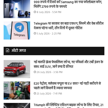
999 रुपये में रिजर्व करें Samsung का नया फोल्डेबल फोन,
मिलेंगे 2799 रुपये के फायदे
8 July 2026 - 5:54 PM
Telegram पर सरकार का बड़ा एक्शन, फिल्में और वेब सीरीज
देखना पड़ेगा भारी, तीन दिनों में दूसरा नोटिस
5 July 2026 - 2:25 PM
ऑटो जगत
नई मारुति ब्रेजा फेसलिफ्ट लॉन्च, नए फीचर्स और टर्बो इंजन के
साथ आई SUV, जानें क्या है कीमत
26 July 2026 - 3:56 PM
E20 पेट्रोल, फ्लेक्स फ्यूल या EV कार? नई गाड़ी खरीदने से
पहले जानें किसमें है ज्यादा फायदा
23 July 2026 - 7:41 PM
Triumph की लिमिटेड एडिशन बाइक लॉन्च के लिए तैयार, 21