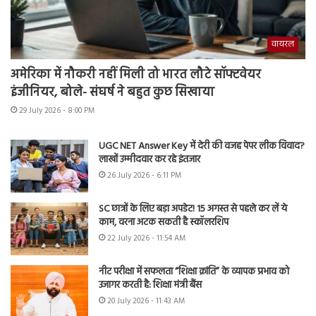
वायरल
अमेरिका में नौकरी नहीं मिली तो भारत लौटे सॉफ्टवेयर
इंजीनियर, बोले- संघर्ष ने बहुत कुछ सिखाया
29 July 2026 - 8:00 PM
UGC NET Answer Key में देरी की वजह पेपर लीक विवाद?
लाखों उम्मीदवार कर रहे इंतजार
26 July 2026 - 6:11 PM
SC छात्रों के लिए बड़ा अपडेट! 15 अगस्त से पहले कर लें ये
काम, वरना अटक सकती है स्कॉलरशिप
22 July 2026 - 11:54 AM
नीट परीक्षा में सफलता “शिक्षा क्रांति” के व्यापक प्रभाव को
उजागर करती है: शिक्षा मंत्री बैंस
20 July 2026 - 11:43 AM