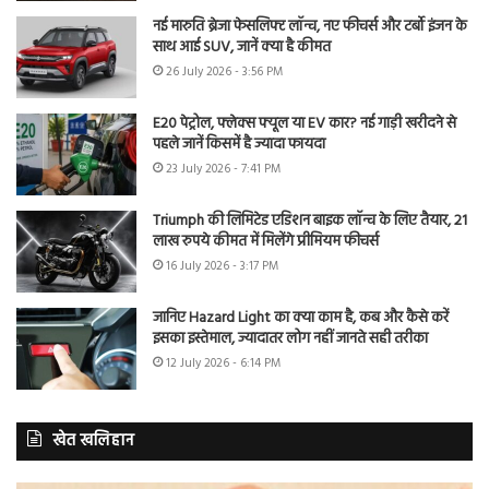
नई मारुति ब्रेजा फेसलिफ्ट लॉन्च, नए फीचर्स और टर्बो इंजन के
साथ आई SUV, जानें क्या है कीमत
26 July 2026 - 3:56 PM
E20 पेट्रोल, फ्लेक्स फ्यूल या EV कार? नई गाड़ी खरीदने से
पहले जानें किसमें है ज्यादा फायदा
23 July 2026 - 7:41 PM
Triumph की लिमिटेड एडिशन बाइक लॉन्च के लिए तैयार, 21
लाख रुपये कीमत में मिलेंगे प्रीमियम फीचर्स
16 July 2026 - 3:17 PM
जानिए Hazard Light का क्या काम है, कब और कैसे करें
इसका इस्तेमाल, ज्यादातर लोग नहीं जानते सही तरीका
12 July 2026 - 6:14 PM
खेत खलिहान