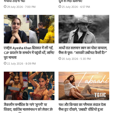
मर्यादा तोड़ना नहीं
दूजे से भिड़ीं हसिनाएं
29 July 2026 - 7:00 PM
25 July 2026 - 6:57 PM
एक्ट्रेस Ayesha Khan हिरासत में ली गईं,
आधी रात सलमान खान का पोस्ट वायरल,
CJP प्रदर्शन के समर्थन में पहुंची थीं, जानिए
फैंस से पूछा- “आपकी तबीयत कैसी है?”
पूरा मामला
20 July 2026 - 5:30 PM
22 July 2026 - 8:09 PM
जैकलीन फर्नांडिस के गाने ‘जुगनी’ पर
यश और कियारा का ग्लैमरस अंदाज देख
विवाद, वार्डरोब मालफंक्शन को लेकर उठे
फैंस हुए दीवाने, ‘तबाही’ वीडियो हुआ