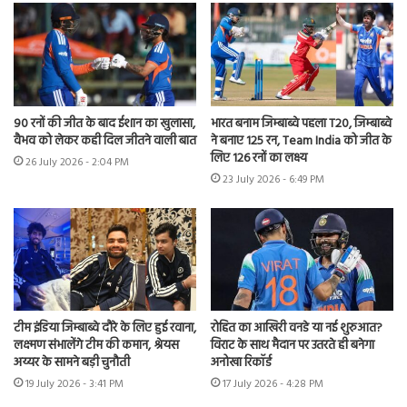
90 रनों की जीत के बाद ईशान का खुलासा,
भारत बनाम जिम्बाब्वे पहला T20, जिम्बाब्वे
वैभव को लेकर कही दिल जीतने वाली बात
ने बनाए 125 रन, Team India को जीत के
लिए 126 रनों का लक्ष्य
26 July 2026 - 2:04 PM
23 July 2026 - 6:49 PM
टीम इंडिया जिम्बाब्वे दौरे के लिए हुई रवाना,
रोहित का आखिरी वनडे या नई शुरुआत?
लक्ष्मण संभालेंगे टीम की कमान, श्रेयस
विराट के साथ मैदान पर उतरते ही बनेगा
अय्यर के सामने बड़ी चुनौती
अनोखा रिकॉर्ड
19 July 2026 - 3:41 PM
17 July 2026 - 4:28 PM