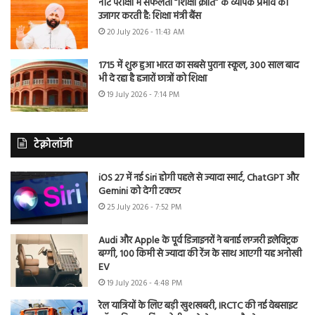
नीट परीक्षा में सफलता “शिक्षा क्रांति” के व्यापक प्रभाव को
उजागर करती है: शिक्षा मंत्री बैंस
20 July 2026 - 11:43 AM
1715 में शुरू हुआ भारत का सबसे पुराना स्कूल, 300 साल बाद
भी दे रहा है हजारों छात्रों को शिक्षा
19 July 2026 - 7:14 PM
टेक्नोलॉजी
iOS 27 में नई Siri होगी पहले से ज्यादा स्मार्ट, ChatGPT और
Gemini को देगी टक्कर
25 July 2026 - 7:52 PM
Audi और Apple के पूर्व डिजाइनरों ने बनाई लग्जरी इलेक्ट्रिक
बग्गी, 100 किमी से ज्यादा की रेंज के साथ आएगी यह अनोखी
EV
19 July 2026 - 4:48 PM
रेल यात्रियों के लिए बड़ी खुशखबरी, IRCTC की नई वेबसाइट