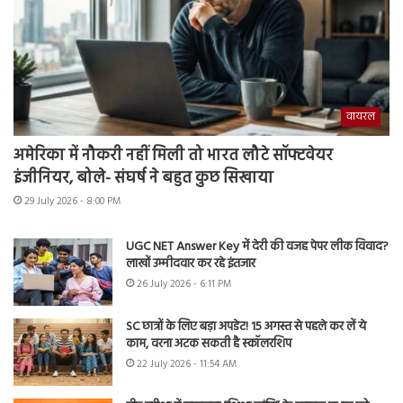
वायरल
अमेरिका में नौकरी नहीं मिली तो भारत लौटे सॉफ्टवेयर
इंजीनियर, बोले- संघर्ष ने बहुत कुछ सिखाया
29 July 2026 - 8:00 PM
UGC NET Answer Key में देरी की वजह पेपर लीक विवाद?
लाखों उम्मीदवार कर रहे इंतजार
26 July 2026 - 6:11 PM
SC छात्रों के लिए बड़ा अपडेट! 15 अगस्त से पहले कर लें ये
काम, वरना अटक सकती है स्कॉलरशिप
22 July 2026 - 11:54 AM