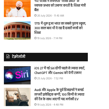
नीट परीक्षा में सफलता “शिक्षा क्रांति” के
व्यापक प्रभाव को उजागर करती है: शिक्षा मंत्री
बैंस
20 July 2026 - 11:43 AM
1715 में शुरू हुआ भारत का सबसे पुराना स्कूल,
300 साल बाद भी दे रहा है हजारों छात्रों को
शिक्षा
19 July 2026 - 7:14 PM
टेक्नोलॉजी
iOS 27 में नई Siri होगी पहले से ज्यादा स्मार्ट,
ChatGPT और Gemini को देगी टक्कर
25 July 2026 - 7:52 PM
Audi और Apple के पूर्व डिजाइनरों ने बनाई
लग्जरी इलेक्ट्रिक बग्गी, 100 किमी से ज्यादा
की रेंज के साथ आएगी यह अनोखी EV
19 July 2026 - 4:48 PM