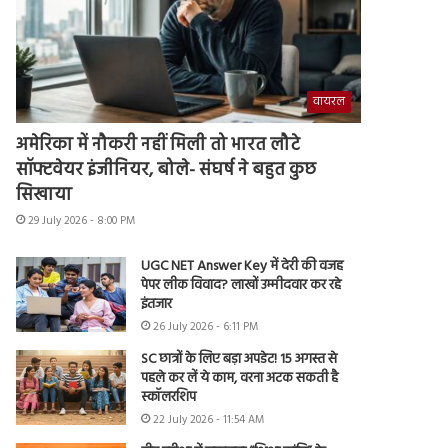
वायरल
अमेरिका में नौकरी नहीं मिली तो भारत लौटे
सॉफ्टवेयर इंजीनियर, बोले- संघर्ष ने बहुत कुछ
सिखाया
29 July 2026 - 8:00 PM
UGC NET Answer Key में देरी की वजह
पेपर लीक विवाद? लाखों उम्मीदवार कर रहे
इंतजार
26 July 2026 - 6:11 PM
SC छात्रों के लिए बड़ा अपडेट! 15 अगस्त से
पहले कर लें ये काम, वरना अटक सकती है
स्कॉलरशिप
22 July 2026 - 11:54 AM