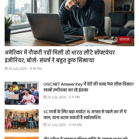
वायरल
अमेरिका में नौकरी नहीं मिली तो भारत लौटे सॉफ्टवेयर
इंजीनियर, बोले- संघर्ष ने बहुत कुछ सिखाया
29 July 2026 - 8:00 PM
UGC NET Answer Key में देरी की वजह पेपर लीक विवाद?
लाखों उम्मीदवार कर रहे इंतजार
26 July 2026 - 6:11 PM
SC छात्रों के लिए बड़ा अपडेट! 15 अगस्त से पहले कर लें ये
काम, वरना अटक सकती है स्कॉलरशिप
22 July 2026 - 11:54 AM