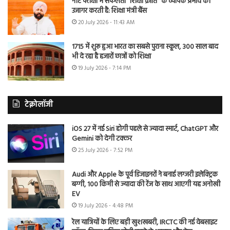
नीट परीक्षा में सफलता “शिक्षा क्रांति” के व्यापक प्रभाव को
उजागर करती है: शिक्षा मंत्री बैंस
20 July 2026 - 11:43 AM
1715 में शुरू हुआ भारत का सबसे पुराना स्कूल, 300 साल बाद
भी दे रहा है हजारों छात्रों को शिक्षा
19 July 2026 - 7:14 PM
टेक्नोलॉजी
iOS 27 में नई Siri होगी पहले से ज्यादा स्मार्ट, ChatGPT और
Gemini को देगी टक्कर
25 July 2026 - 7:52 PM
Audi और Apple के पूर्व डिजाइनरों ने बनाई लग्जरी इलेक्ट्रिक
बग्गी, 100 किमी से ज्यादा की रेंज के साथ आएगी यह अनोखी
EV
19 July 2026 - 4:48 PM
रेल यात्रियों के लिए बड़ी खुशखबरी, IRCTC की नई वेबसाइट