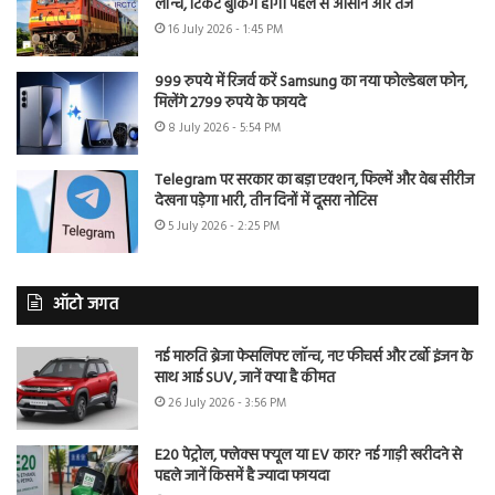
लॉन्च, टिकट बुकिंग होगी पहले से आसान और तेज
16 July 2026 - 1:45 PM
999 रुपये में रिजर्व करें Samsung का नया फोल्डेबल फोन,
मिलेंगे 2799 रुपये के फायदे
8 July 2026 - 5:54 PM
Telegram पर सरकार का बड़ा एक्शन, फिल्में और वेब सीरीज
देखना पड़ेगा भारी, तीन दिनों में दूसरा नोटिस
5 July 2026 - 2:25 PM
ऑटो जगत
नई मारुति ब्रेजा फेसलिफ्ट लॉन्च, नए फीचर्स और टर्बो इंजन के
साथ आई SUV, जानें क्या है कीमत
26 July 2026 - 3:56 PM
E20 पेट्रोल, फ्लेक्स फ्यूल या EV कार? नई गाड़ी खरीदने से
पहले जानें किसमें है ज्यादा फायदा