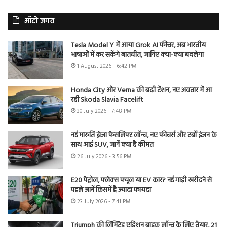
ऑटो जगत
Tesla Model Y में आया Grok AI फीचर, अब भारतीय
भाषाओं में कर सकेंगे बातचीत, जानिए क्या-क्या बदलेगा
1 August 2026 - 6:42 PM
Honda City और Verna की बढ़ी टेंशन, नए अवतार में आ
रही Skoda Slavia Facelift
30 July 2026 - 7:48 PM
नई मारुति ब्रेजा फेसलिफ्ट लॉन्च, नए फीचर्स और टर्बो इंजन के
साथ आई SUV, जानें क्या है कीमत
26 July 2026 - 3:56 PM
E20 पेट्रोल, फ्लेक्स फ्यूल या EV कार? नई गाड़ी खरीदने से
पहले जानें किसमें है ज्यादा फायदा
23 July 2026 - 7:41 PM
Triumph की लिमिटेड एडिशन बाइक लॉन्च के लिए तैयार, 21