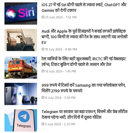
iOS 27 में नई Siri होगी पहले से ज्यादा स्मार्ट, ChatGPT और
Gemini को देगी टक्कर
25 July 2026 - 7:52 PM
Audi और Apple के पूर्व डिजाइनरों ने बनाई लग्जरी इलेक्ट्रिक
बग्गी, 100 किमी से ज्यादा की रेंज के साथ आएगी यह अनोखी
EV
19 July 2026 - 4:48 PM
रेल यात्रियों के लिए बड़ी खुशखबरी, IRCTC की नई वेबसाइट
लॉन्च, टिकट बुकिंग होगी पहले से आसान और तेज
16 July 2026 - 1:45 PM
999 रुपये में रिजर्व करें Samsung का नया फोल्डेबल फोन,
मिलेंगे 2799 रुपये के फायदे
8 July 2026 - 5:54 PM
Telegram पर सरकार का बड़ा एक्शन, फिल्में और वेब सीरीज
देखना पड़ेगा भारी, तीन दिनों में दूसरा नोटिस
5 July 2026 - 2:25 PM