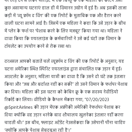
पर छोड़ देने से लेकर फ्लाइट में एक बिच्छू के एक महिला को काटने जैसी
कुछ असामान्य घटनाएं हाल ही में विमानन उद्योग में हुई हैं। अब इसकी ताजा
कड़ी में ‘व्यू फ्रॉम द विंग’ की एक रिपोर्ट के मुताबिक एक और हैरान करने
वाली घटना सामने आई है। जिसमें एक महिला ने कहा कि उसे उड़ान के बीच
में प्लेन के फर्श पर ‘पेशाब करने के लिए मजबूर’ किया गया था। महिला ने
दावा किया कि एयरलाइंस के कर्मचारियों ने उसे कई घंटों तक विमान के
टॉयलेट का उपयोग करने से रोक रखा था।
दरअसल आपको बतातें चलें व्यूफ्रॉम द विंग की एक रिपोर्ट के अनुसार, यह
घटना अमेरिका स्थित स्पिरिट एयरलाइंस द्वारा संचालित एक उड़ान में हुई।
आउटलेट के अनुसार, महिला यात्री का दावा है कि उसने दो घंटे तक इंतजार
किया और “जब और बर्दाश्त नहीं कर सकी” तो उसने विमान के फर्शपर पेशाब
कर दिया। महिला की इस घटना को केबिन क्रू के एक सदस्य नेवीडियो
रिकॉर्ड कर लिया। वीडियो के कैप्शन मेंकहा गया, “07/20/2023
@SpiritAirlines की उड़ान मेंएक अफ्रीकी अमेरिकी नेफर्शपर पेशाब कर
दिया क्योंकि वह उड़ान भरनेके बाद शौचालय खुलनेका इंतजार नहीं करना
चाहती थी।” इस बीच, फ्लाइट अटेंडेंट नेउससेकहा कि उसेपानी पीना चाहिए
‘क्योंकि आपके पेशाब सेबदबूआ रही है’।”