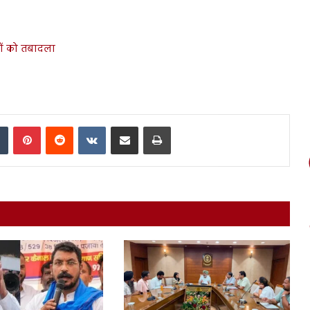
ानों को तबादला
In
Tumblr
Pinterest
Reddit
VKontakte
Share via Email
Print