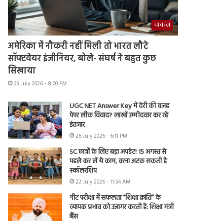
वायरल
अमेरिका में नौकरी नहीं मिली तो भारत लौटे
सॉफ्टवेयर इंजीनियर, बोले- संघर्ष ने बहुत कुछ
सिखाया
29 July 2026 - 8:00 PM
UGC NET Answer Key में देरी की वजह
पेपर लीक विवाद? लाखों उम्मीदवार कर रहे
इंतजार
26 July 2026 - 6:11 PM
SC छात्रों के लिए बड़ा अपडेट! 15 अगस्त से
पहले कर लें ये काम, वरना अटक सकती है
स्कॉलरशिप
22 July 2026 - 11:54 AM
नीट परीक्षा में सफलता “शिक्षा क्रांति” के
व्यापक प्रभाव को उजागर करती है: शिक्षा मंत्री
बैंस