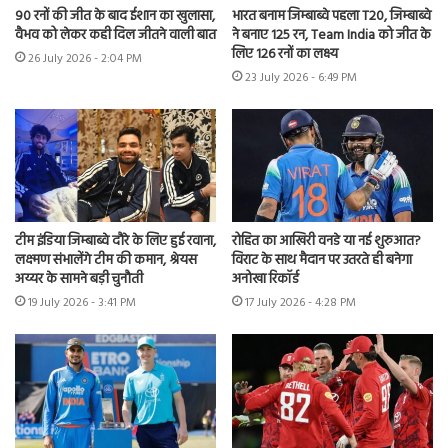
90 रनों की जीत के बाद ईशान का खुलासा,
भारत बनाम जिम्बाब्वे पहला T20, जिम्बाब्वे
वैभव को लेकर कही दिल जीतने वाली बात
ने बनाए 125 रन, Team India को जीत के
लिए 126 रनों का लक्ष्य
26 July 2026 - 2:04 PM
23 July 2026 - 6:49 PM
टीम इंडिया जिम्बाब्वे दौरे के लिए हुई रवाना,
रोहित का आखिरी वनडे या नई शुरुआत?
लक्ष्मण संभालेंगे टीम की कमान, श्रेयस
विराट के साथ मैदान पर उतरते ही बनेगा
अय्यर के सामने बड़ी चुनौती
अनोखा रिकॉर्ड
19 July 2026 - 3:41 PM
17 July 2026 - 4:28 PM