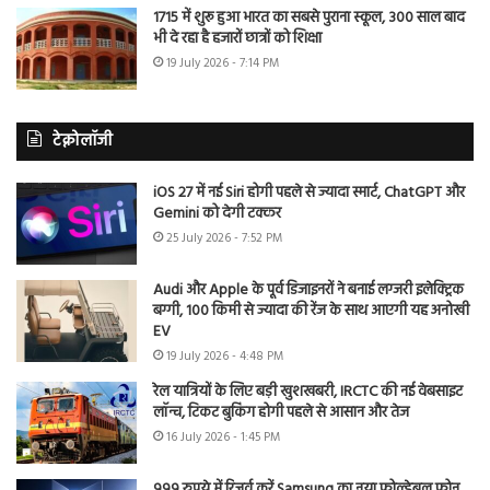
1715 में शुरू हुआ भारत का सबसे पुराना स्कूल, 300 साल बाद
भी दे रहा है हजारों छात्रों को शिक्षा
19 July 2026 - 7:14 PM
टेक्नोलॉजी
iOS 27 में नई Siri होगी पहले से ज्यादा स्मार्ट, ChatGPT और
Gemini को देगी टक्कर
25 July 2026 - 7:52 PM
Audi और Apple के पूर्व डिजाइनरों ने बनाई लग्जरी इलेक्ट्रिक
बग्गी, 100 किमी से ज्यादा की रेंज के साथ आएगी यह अनोखी
EV
19 July 2026 - 4:48 PM
रेल यात्रियों के लिए बड़ी खुशखबरी, IRCTC की नई वेबसाइट
लॉन्च, टिकट बुकिंग होगी पहले से आसान और तेज
16 July 2026 - 1:45 PM
999 रुपये में रिजर्व करें Samsung का नया फोल्डेबल फोन,