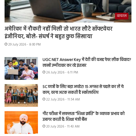
वायरल
अमेरिका में नौकरी नहीं मिली तो भारत लौटे सॉफ्टवेयर
इंजीनियर, बोले- संघर्ष ने बहुत कुछ सिखाया
29 July 2026 - 8:00 PM
UGC NET Answer Key में देरी की वजह पेपर लीक विवाद?
लाखों उम्मीदवार कर रहे इंतजार
26 July 2026 - 6:11 PM
SC छात्रों के लिए बड़ा अपडेट! 15 अगस्त से पहले कर लें ये
काम, वरना अटक सकती है स्कॉलरशिप
22 July 2026 - 11:54 AM
नीट परीक्षा में सफलता “शिक्षा क्रांति” के व्यापक प्रभाव को
उजागर करती है: शिक्षा मंत्री बैंस
20 July 2026 - 11:43 AM