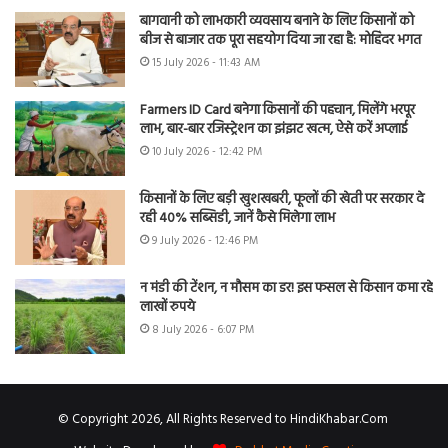
बागवानी को लाभकारी व्यवसाय बनाने के लिए किसानों को
बीज से बाजार तक पूरा सहयोग दिया जा रहा है: मोहिंदर भगत
15 July 2026 - 11:43 AM
Farmers ID Card बनेगा किसानों की पहचान, मिलेंगे भरपूर
लाभ, बार-बार रजिस्ट्रेशन का झंझट खत्म, ऐसे करें अप्लाई
10 July 2026 - 12:42 PM
किसानों के लिए बड़ी खुशखबरी, फूलों की खेती पर सरकार दे
रही 40% सब्सिडी, जानें कैसे मिलेगा लाभ
9 July 2026 - 12:46 PM
न मंडी की टेंशन, न मौसम का डर! इस फसल से किसान कमा रहे
लाखों रुपये
8 July 2026 - 6:07 PM
© Copyright 2026, All Rights Reserved to HindiKhabar.Com