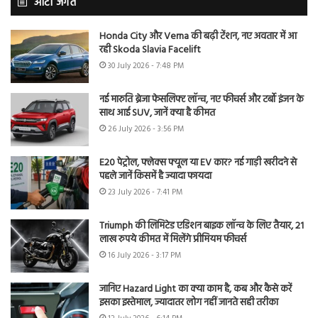
ऑटो जगत
Honda City और Verna की बढ़ी टेंशन, नए अवतार में आ
रही Skoda Slavia Facelift
30 July 2026 - 7:48 PM
नई मारुति ब्रेजा फेसलिफ्ट लॉन्च, नए फीचर्स और टर्बो इंजन के
साथ आई SUV, जानें क्या है कीमत
26 July 2026 - 3:56 PM
E20 पेट्रोल, फ्लेक्स फ्यूल या EV कार? नई गाड़ी खरीदने से
पहले जानें किसमें है ज्यादा फायदा
23 July 2026 - 7:41 PM
Triumph की लिमिटेड एडिशन बाइक लॉन्च के लिए तैयार, 21
लाख रुपये कीमत में मिलेंगे प्रीमियम फीचर्स
16 July 2026 - 3:17 PM
जानिए Hazard Light का क्या काम है, कब और कैसे करें
इसका इस्तेमाल, ज्यादातर लोग नहीं जानते सही तरीका