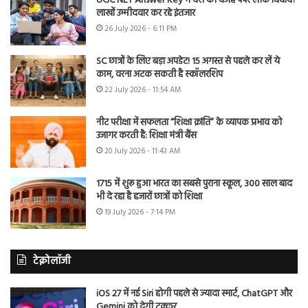
UGC NET Answer Key में देरी की वजह पेपर लीक विवाद?
लाखों उम्मीदवार कर रहे इंतजार
26 July 2026 - 6:11 PM
SC छात्रों के लिए बड़ा अपडेट! 15 अगस्त से पहले कर लें ये
काम, वरना अटक सकती है स्कॉलरशिप
22 July 2026 - 11:54 AM
नीट परीक्षा में सफलता “शिक्षा क्रांति” के व्यापक प्रभाव को
उजागर करती है: शिक्षा मंत्री बैंस
20 July 2026 - 11:43 AM
1715 में शुरू हुआ भारत का सबसे पुराना स्कूल, 300 साल बाद
भी दे रहा है हजारों छात्रों को शिक्षा
19 July 2026 - 7:14 PM
टेक्नोलॉजी
iOS 27 में नई Siri होगी पहले से ज्यादा स्मार्ट, ChatGPT और
Gemini को देगी टक्कर