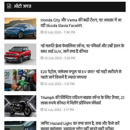
ऑटो जगत
Honda City और Verna की बढ़ी टेंशन, नए अवतार में आ
रही Skoda Slavia Facelift
30 July 2026 - 7:48 PM
नई मारुति ब्रेजा फेसलिफ्ट लॉन्च, नए फीचर्स और टर्बो इंजन के
साथ आई SUV, जानें क्या है कीमत
26 July 2026 - 3:56 PM
E20 पेट्रोल, फ्लेक्स फ्यूल या EV कार? नई गाड़ी खरीदने से
पहले जानें किसमें है ज्यादा फायदा
23 July 2026 - 7:41 PM
Triumph की लिमिटेड एडिशन बाइक लॉन्च के लिए तैयार, 21
लाख रुपये कीमत में मिलेंगे प्रीमियम फीचर्स
16 July 2026 - 3:17 PM
जानिए Hazard Light का क्या काम है, कब और कैसे करें
इसका इस्तेमाल, ज्यादातर लोग नहीं जानते सही तरीका