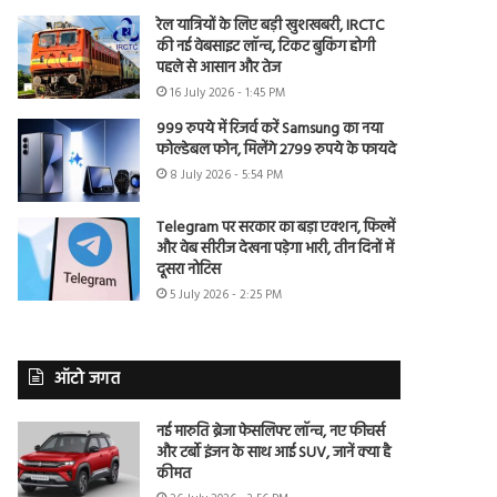
रेल यात्रियों के लिए बड़ी खुशखबरी, IRCTC
की नई वेबसाइट लॉन्च, टिकट बुकिंग होगी
पहले से आसान और तेज
16 July 2026 - 1:45 PM
999 रुपये में रिजर्व करें Samsung का नया
फोल्डेबल फोन, मिलेंगे 2799 रुपये के फायदे
8 July 2026 - 5:54 PM
Telegram पर सरकार का बड़ा एक्शन, फिल्में
और वेब सीरीज देखना पड़ेगा भारी, तीन दिनों में
दूसरा नोटिस
5 July 2026 - 2:25 PM
ऑटो जगत
नई मारुति ब्रेजा फेसलिफ्ट लॉन्च, नए फीचर्स
और टर्बो इंजन के साथ आई SUV, जानें क्या है
कीमत