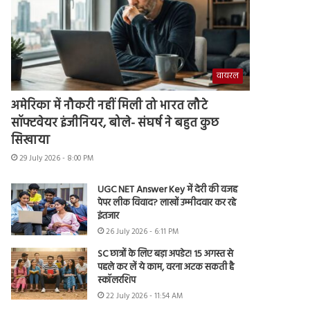
वायरल
अमेरिका में नौकरी नहीं मिली तो भारत लौटे
सॉफ्टवेयर इंजीनियर, बोले- संघर्ष ने बहुत कुछ
सिखाया
29 July 2026 - 8:00 PM
UGC NET Answer Key में देरी की वजह
पेपर लीक विवाद? लाखों उम्मीदवार कर रहे
इंतजार
26 July 2026 - 6:11 PM
SC छात्रों के लिए बड़ा अपडेट! 15 अगस्त से
पहले कर लें ये काम, वरना अटक सकती है
स्कॉलरशिप
22 July 2026 - 11:54 AM