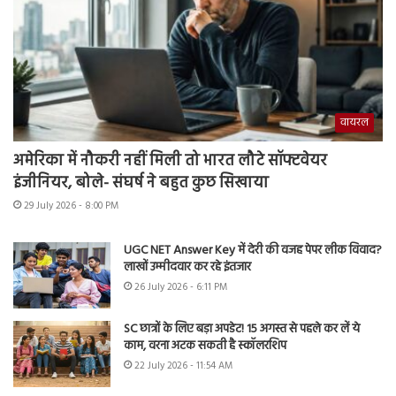
वायरल
अमेरिका में नौकरी नहीं मिली तो भारत लौटे सॉफ्टवेयर
इंजीनियर, बोले- संघर्ष ने बहुत कुछ सिखाया
29 July 2026 - 8:00 PM
UGC NET Answer Key में देरी की वजह पेपर लीक विवाद?
लाखों उम्मीदवार कर रहे इंतजार
26 July 2026 - 6:11 PM
SC छात्रों के लिए बड़ा अपडेट! 15 अगस्त से पहले कर लें ये
काम, वरना अटक सकती है स्कॉलरशिप
22 July 2026 - 11:54 AM