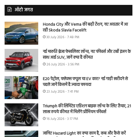
ऑटो जगत
Honda City और Verna की बढ़ी टेंशन, नए अवतार में आ
रही Skoda Slavia Facelift
30 July 2026 - 7:48 PM
नई मारुति ब्रेजा फेसलिफ्ट लॉन्च, नए फीचर्स और टर्बो इंजन के
साथ आई SUV, जानें क्या है कीमत
26 July 2026 - 3:56 PM
E20 पेट्रोल, फ्लेक्स फ्यूल या EV कार? नई गाड़ी खरीदने से
पहले जानें किसमें है ज्यादा फायदा
23 July 2026 - 7:41 PM
Triumph की लिमिटेड एडिशन बाइक लॉन्च के लिए तैयार, 21
लाख रुपये कीमत में मिलेंगे प्रीमियम फीचर्स
16 July 2026 - 3:17 PM
जानिए Hazard Light का क्या काम है, कब और कैसे करें