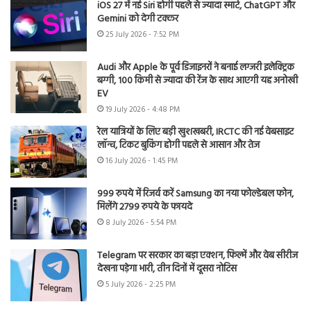
iOS 27 में नई Siri होगी पहले से ज्यादा स्मार्ट, ChatGPT और
Gemini को देगी टक्कर
25 July 2026 - 7:52 PM
Audi और Apple के पूर्व डिजाइनरों ने बनाई लग्जरी इलेक्ट्रिक
बग्गी, 100 किमी से ज्यादा की रेंज के साथ आएगी यह अनोखी
EV
19 July 2026 - 4:48 PM
रेल यात्रियों के लिए बड़ी खुशखबरी, IRCTC की नई वेबसाइट
लॉन्च, टिकट बुकिंग होगी पहले से आसान और तेज
16 July 2026 - 1:45 PM
999 रुपये में रिजर्व करें Samsung का नया फोल्डेबल फोन,
मिलेंगे 2799 रुपये के फायदे
8 July 2026 - 5:54 PM
Telegram पर सरकार का बड़ा एक्शन, फिल्में और वेब सीरीज
देखना पड़ेगा भारी, तीन दिनों में दूसरा नोटिस
5 July 2026 - 2:25 PM