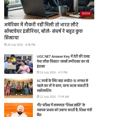
वायरल
अमेरिका में नौकरी नहीं मिली तो भारत लौटे
सॉफ्टवेयर इंजीनियर, बोले- संघर्ष ने बहुत कुछ
सिखाया
29 July 2026 - 8:00 PM
UGC NET Answer Key में देरी की वजह
पेपर लीक विवाद? लाखों उम्मीदवार कर रहे
इंतजार
26 July 2026 - 6:11 PM
SC छात्रों के लिए बड़ा अपडेट! 15 अगस्त से
पहले कर लें ये काम, वरना अटक सकती है
स्कॉलरशिप
22 July 2026 - 11:54 AM
नीट परीक्षा में सफलता “शिक्षा क्रांति” के
व्यापक प्रभाव को उजागर करती है: शिक्षा मंत्री
बैंस