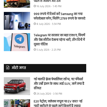
पहले से आसान और तेज
16 July 2026 - 1:45 PM
999 रुपये में रिजर्व करें Samsung का नया
फोल्डेबल फोन, मिलेंगे 2799 रुपये के फायदे
8 July 2026 - 5:54 PM
Telegram पर सरकार का बड़ा एक्शन, फिल्में
और वेब सीरीज देखना पड़ेगा भारी, तीन दिनों में
दूसरा नोटिस
5 July 2026 - 2:25 PM
ऑटो जगत
नई मारुति ब्रेजा फेसलिफ्ट लॉन्च, नए फीचर्स
और टर्बो इंजन के साथ आई SUV, जानें क्या है
कीमत
26 July 2026 - 3:56 PM
E20 पेट्रोल, फ्लेक्स फ्यूल या EV कार? नई
गाड़ी खरीदने से पहले जानें किसमें है ज्यादा