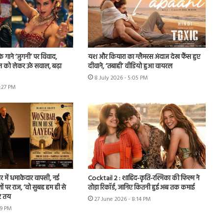
े गाने ‘जुगनी’ पर विवाद,
यश और कियारा का ग्लैमरस अंदाज देख फैंस हुए
न को लेकर उठे सवाल, बढ़ा
दीवाने, ‘तबाही’ वीडियो हुआ वायरल
8 July 2026 - 5:05 PM
7:27 PM
र में धमाकेदार वापसी, नई
Cocktail 2 : शाहिद-कृति-रश्मिका की फिल्म ने
ों पर राज, ‘वो सुबह हम ही से
तोड़ा रिकॉर्ड, जानिए कितनी हुई अब तक कमाई
र तय
27 June 2026 - 8:14 PM
49 PM