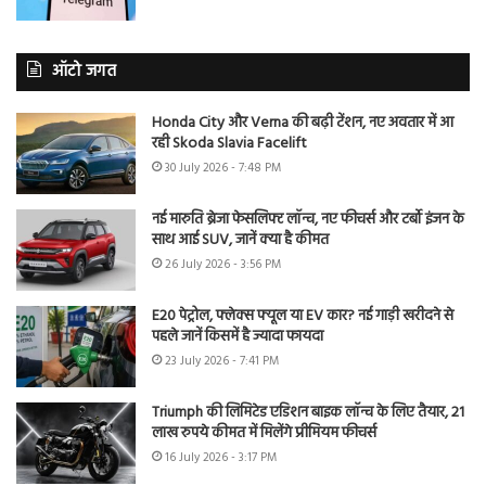
ऑटो जगत
Honda City और Verna की बढ़ी टेंशन, नए अवतार में आ
रही Skoda Slavia Facelift
30 July 2026 - 7:48 PM
नई मारुति ब्रेजा फेसलिफ्ट लॉन्च, नए फीचर्स और टर्बो इंजन के
साथ आई SUV, जानें क्या है कीमत
26 July 2026 - 3:56 PM
E20 पेट्रोल, फ्लेक्स फ्यूल या EV कार? नई गाड़ी खरीदने से
पहले जानें किसमें है ज्यादा फायदा
23 July 2026 - 7:41 PM
Triumph की लिमिटेड एडिशन बाइक लॉन्च के लिए तैयार, 21
लाख रुपये कीमत में मिलेंगे प्रीमियम फीचर्स
16 July 2026 - 3:17 PM