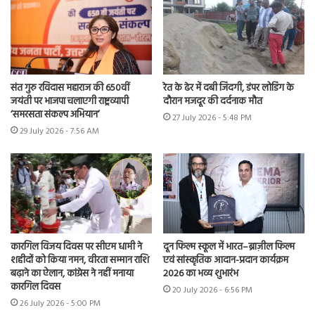
संत गुरु रविदास महाराज की 650वीं
रेत के ढेर में दबी जिंदगी, डंपर लोडिंग के
जयंती पर भाजपा चलाएगी राष्ट्रव्यापी
दौरान मजदूर की दर्दनाक मौत
‘समरसता संकल्प अभियान’
27 July 2026 - 5:48 PM
29 July 2026 - 7:56 AM
कारगिल विजय दिवस पर सीएम धामी ने
दून फिल्म स्कूल में भारत–ब्राज़ील फिल्म
शहीदों को किया नमन, वीरता सम्मान राशि
एवं सांस्कृतिक आदान-प्रदान कार्यक्रम
बढ़ाने का ऐलान, कांग्रेस ने नहीं मनाया
2026 का भव्य शुभारंभ
कारगिल दिवस
20 July 2026 - 6:56 PM
26 July 2026 - 5:00 PM