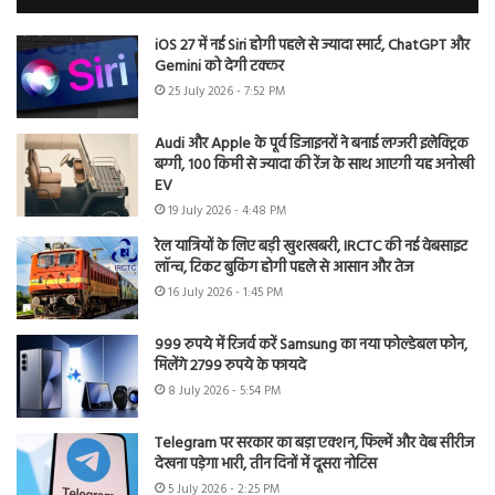
iOS 27 में नई Siri होगी पहले से ज्यादा स्मार्ट, ChatGPT और
Gemini को देगी टक्कर
25 July 2026 - 7:52 PM
Audi और Apple के पूर्व डिजाइनरों ने बनाई लग्जरी इलेक्ट्रिक
बग्गी, 100 किमी से ज्यादा की रेंज के साथ आएगी यह अनोखी
EV
19 July 2026 - 4:48 PM
रेल यात्रियों के लिए बड़ी खुशखबरी, IRCTC की नई वेबसाइट
लॉन्च, टिकट बुकिंग होगी पहले से आसान और तेज
16 July 2026 - 1:45 PM
999 रुपये में रिजर्व करें Samsung का नया फोल्डेबल फोन,
मिलेंगे 2799 रुपये के फायदे
8 July 2026 - 5:54 PM
Telegram पर सरकार का बड़ा एक्शन, फिल्में और वेब सीरीज
देखना पड़ेगा भारी, तीन दिनों में दूसरा नोटिस
5 July 2026 - 2:25 PM