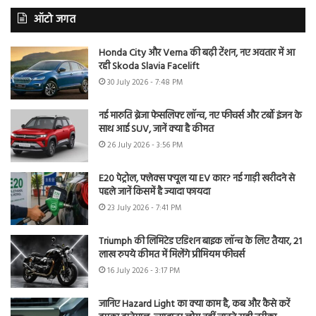
ऑटो जगत
Honda City और Verna की बढ़ी टेंशन, नए अवतार में आ
रही Skoda Slavia Facelift
30 July 2026 - 7:48 PM
नई मारुति ब्रेजा फेसलिफ्ट लॉन्च, नए फीचर्स और टर्बो इंजन के
साथ आई SUV, जानें क्या है कीमत
26 July 2026 - 3:56 PM
E20 पेट्रोल, फ्लेक्स फ्यूल या EV कार? नई गाड़ी खरीदने से
पहले जानें किसमें है ज्यादा फायदा
23 July 2026 - 7:41 PM
Triumph की लिमिटेड एडिशन बाइक लॉन्च के लिए तैयार, 21
लाख रुपये कीमत में मिलेंगे प्रीमियम फीचर्स
16 July 2026 - 3:17 PM
जानिए Hazard Light का क्या काम है, कब और कैसे करें