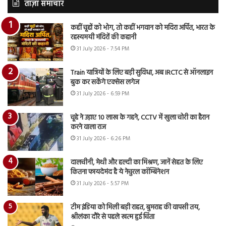
ताज़ा समाचार
कहीं चूहों को भोग, तो कहीं भगवान को मदिरा अर्पित, भारत के
रहस्यमयी मंदिरों की कहानी
31 July 2026 - 7:54 PM
Train यात्रियों के लिए बड़ी सुविधा, अब IRCTC से ऑनलाइन
बुक कर सकेंगे एक्सेस लगेज
31 July 2026 - 6:59 PM
चूहे ने उड़ाए 10 लाख के गहने, CCTV में खुला चोरी का हैरान
करने वाला राज
31 July 2026 - 6:26 PM
दालचीनी, मेथी और हल्दी का मिश्रण, जानें सेहत के लिए
कितना फायदेमंद है ये नेचुरल कॉम्बिनेशन
31 July 2026 - 5:57 PM
टीम इंडिया को मिली बड़ी राहत, बुमराह की वापसी तय,
श्रीलंका दौरे से पहले खत्म हुई चिंता