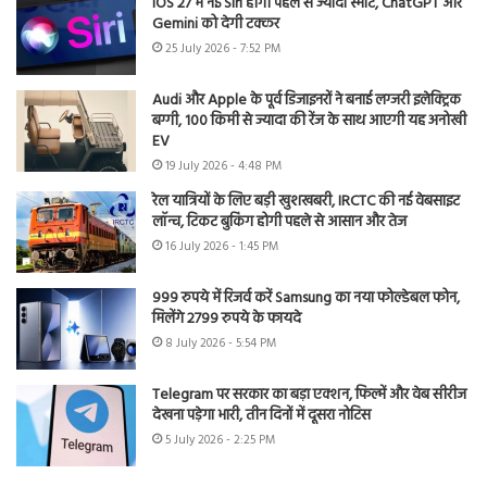
iOS 27 में नई Siri होगी पहले से ज्यादा स्मार्ट, ChatGPT और
Gemini को देगी टक्कर
25 July 2026 - 7:52 PM
Audi और Apple के पूर्व डिजाइनरों ने बनाई लग्जरी इलेक्ट्रिक
बग्गी, 100 किमी से ज्यादा की रेंज के साथ आएगी यह अनोखी
EV
19 July 2026 - 4:48 PM
रेल यात्रियों के लिए बड़ी खुशखबरी, IRCTC की नई वेबसाइट
लॉन्च, टिकट बुकिंग होगी पहले से आसान और तेज
16 July 2026 - 1:45 PM
999 रुपये में रिजर्व करें Samsung का नया फोल्डेबल फोन,
मिलेंगे 2799 रुपये के फायदे
8 July 2026 - 5:54 PM
Telegram पर सरकार का बड़ा एक्शन, फिल्में और वेब सीरीज
देखना पड़ेगा भारी, तीन दिनों में दूसरा नोटिस
5 July 2026 - 2:25 PM