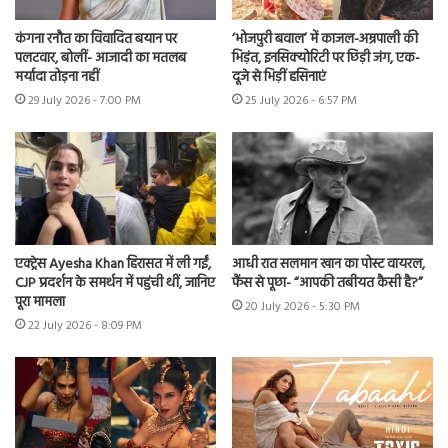
कंगना रनौत का विवादित बयान पर
‘भोजपुरी बवाल’ में काजल-अम्रपाली की
पलटवार, बोलीं- आजादी का मतलब
भिड़ंत, इनसिक्योरिटी पर छिड़ी जंग, एक-
मर्यादा तोड़ना नहीं
दूजे से भिड़ीं हसिनाएं
29 July 2026 - 7:00 PM
25 July 2026 - 6:57 PM
एक्ट्रेस Ayesha Khan हिरासत में ली गईं,
आधी रात सलमान खान का पोस्ट वायरल,
CJP प्रदर्शन के समर्थन में पहुंची थीं, जानिए
फैंस से पूछा- “आपकी तबीयत कैसी है?”
पूरा मामला
20 July 2026 - 5:30 PM
22 July 2026 - 8:09 PM