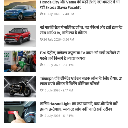
Honda City और Verna की बढ़ी टेंशन, नए अवतार में आ
रही Skoda Slavia Facelift
30 July 2026 - 7:48 PM
नई मारुति ब्रेजा फेसलिफ्ट लॉन्च, नए फीचर्स और टर्बो इंजन के
साथ आई SUV, जानें क्या है कीमत
26 July 2026 - 3:56 PM
E20 पेट्रोल, फ्लेक्स फ्यूल या EV कार? नई गाड़ी खरीदने से
पहले जानें किसमें है ज्यादा फायदा
23 July 2026 - 7:41 PM
Triumph की लिमिटेड एडिशन बाइक लॉन्च के लिए तैयार, 21
लाख रुपये कीमत में मिलेंगे प्रीमियम फीचर्स
16 July 2026 - 3:17 PM
जानिए Hazard Light का क्या काम है, कब और कैसे करें
इसका इस्तेमाल, ज्यादातर लोग नहीं जानते सही तरीका
12 July 2026 - 6:14 PM