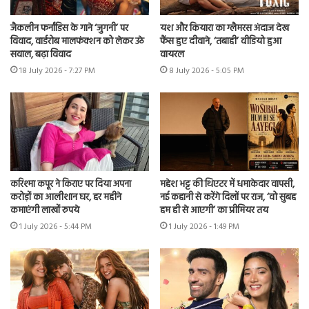
जैकलीन फर्नांडिस के गाने ‘जुगनी’ पर
यश और कियारा का ग्लैमरस अंदाज देख
विवाद, वार्डरोब मालफंक्शन को लेकर उठे
फैंस हुए दीवाने, ‘तबाही’ वीडियो हुआ
सवाल, बढ़ा विवाद
वायरल
18 July 2026 - 7:27 PM
8 July 2026 - 5:05 PM
करिश्मा कपूर ने किराए पर दिया अपना
महेश भट्ट की थिएटर में धमाकेदार वापसी,
करोड़ों का आलीशान घर, हर महीने
नई कहानी से करेंगे दिलों पर राज, ‘वो सुबह
कमाएंगी लाखों रुपये
हम ही से आएगी’ का प्रीमियर तय
1 July 2026 - 5:44 PM
1 July 2026 - 1:49 PM