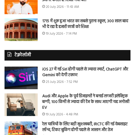
उजागर करती है: शिक्षा मंत्री बैंस
20 July 2026 - 11:43 AM
1715 में शुरू हुआ भारत का सबसे पुराना स्कूल, 300 साल बाद
भी दे रहा है हजारों छात्रों को शिक्षा
19 July 2026 - 7:14 PM
टेक्नोलॉजी
iOS 27 में नई Siri होगी पहले से ज्यादा स्मार्ट, ChatGPT और
Gemini को देगी टक्कर
25 July 2026 - 7:52 PM
Audi और Apple के पूर्व डिजाइनरों ने बनाई लग्जरी इलेक्ट्रिक
बग्गी, 100 किमी से ज्यादा की रेंज के साथ आएगी यह अनोखी
EV
19 July 2026 - 4:48 PM
रेल यात्रियों के लिए बड़ी खुशखबरी, IRCTC की नई वेबसाइट
लॉन्च, टिकट बुकिंग होगी पहले से आसान और तेज