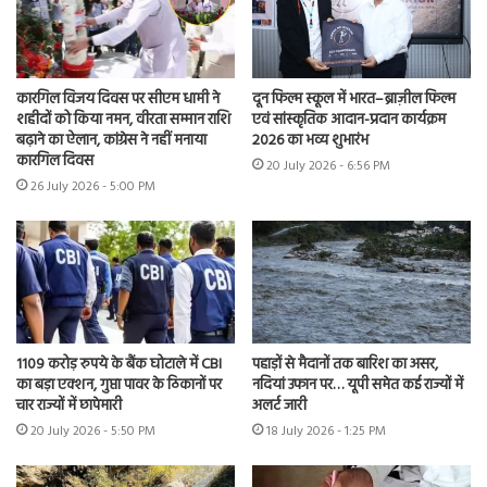
कारगिल विजय दिवस पर सीएम धामी ने
दून फिल्म स्कूल में भारत–ब्राज़ील फिल्म
शहीदों को किया नमन, वीरता सम्मान राशि
एवं सांस्कृतिक आदान-प्रदान कार्यक्रम
बढ़ाने का ऐलान, कांग्रेस ने नहीं मनाया
2026 का भव्य शुभारंभ
कारगिल दिवस
20 July 2026 - 6:56 PM
26 July 2026 - 5:00 PM
1109 करोड़ रुपये के बैंक घोटाले में CBI
पहाड़ों से मैदानों तक बारिश का असर,
का बड़ा एक्शन, गुप्ता पावर के ठिकानों पर
नदियां उफान पर… यूपी समेत कई राज्यों में
चार राज्यों में छापेमारी
अलर्ट जारी
20 July 2026 - 5:50 PM
18 July 2026 - 1:25 PM