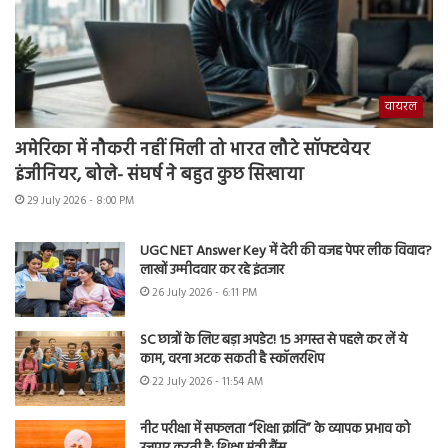
वायरल
अमेरिका में नौकरी नहीं मिली तो भारत लौटे सॉफ्टवेयर
इंजीनियर, बोले- संघर्ष ने बहुत कुछ सिखाया
29 July 2026 - 8:00 PM
UGC NET Answer Key में देरी की वजह पेपर लीक विवाद?
लाखों उम्मीदवार कर रहे इंतजार
26 July 2026 - 6:11 PM
SC छात्रों के लिए बड़ा अपडेट! 15 अगस्त से पहले कर लें ये
काम, वरना अटक सकती है स्कॉलरशिप
22 July 2026 - 11:54 AM
नीट परीक्षा में सफलता “शिक्षा क्रांति” के व्यापक प्रभाव को