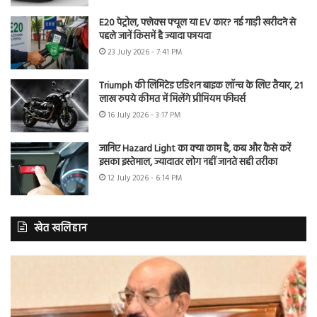
E20 पेट्रोल, फ्लेक्स फ्यूल या EV कार? नई गाड़ी खरीदने से
पहले जानें किसमें है ज्यादा फायदा
23 July 2026 - 7:41 PM
Triumph की लिमिटेड एडिशन बाइक लॉन्च के लिए तैयार, 21
लाख रुपये कीमत में मिलेंगे प्रीमियम फीचर्स
16 July 2026 - 3:17 PM
जानिए Hazard Light का क्या काम है, कब और कैसे करें
इसका इस्तेमाल, ज्यादातर लोग नहीं जानते सही तरीका
12 July 2026 - 6:14 PM
खेत खलिहान