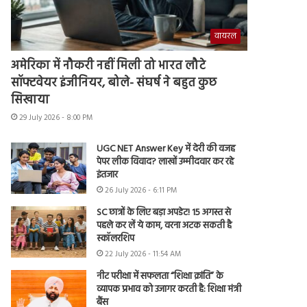
वायरल
अमेरिका में नौकरी नहीं मिली तो भारत लौटे
सॉफ्टवेयर इंजीनियर, बोले- संघर्ष ने बहुत कुछ
सिखाया
29 July 2026 - 8:00 PM
UGC NET Answer Key में देरी की वजह
पेपर लीक विवाद? लाखों उम्मीदवार कर रहे
इंतजार
26 July 2026 - 6:11 PM
SC छात्रों के लिए बड़ा अपडेट! 15 अगस्त से
पहले कर लें ये काम, वरना अटक सकती है
स्कॉलरशिप
22 July 2026 - 11:54 AM
नीट परीक्षा में सफलता “शिक्षा क्रांति” के
व्यापक प्रभाव को उजागर करती है: शिक्षा मंत्री
बैंस