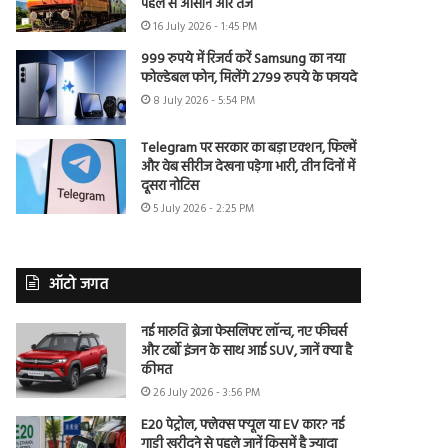
पहले से आसान और तेज
16 July 2026 - 1:45 PM
999 रुपये में रिजर्व करें Samsung का नया
फोल्डेबल फोन, मिलेंगे 2799 रुपये के फायदे
8 July 2026 - 5:54 PM
Telegram पर सरकार का बड़ा एक्शन, फिल्में
और वेब सीरीज देखना पड़ेगा भारी, तीन दिनों में
दूसरा नोटिस
5 July 2026 - 2:25 PM
ऑटो जगत
नई मारुति ब्रेजा फेसलिफ्ट लॉन्च, नए फीचर्स
और टर्बो इंजन के साथ आई SUV, जानें क्या है
कीमत
26 July 2026 - 3:56 PM
E20 पेट्रोल, फ्लेक्स फ्यूल या EV कार? नई
गाड़ी खरीदने से पहले जानें किसमें है ज्यादा