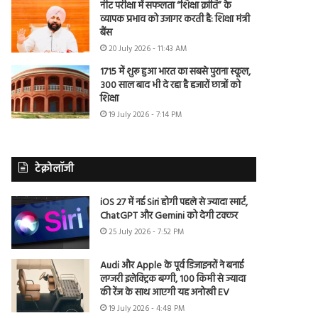
नीट परीक्षा में सफलता “शिक्षा क्रांति” के
व्यापक प्रभाव को उजागर करती है: शिक्षा मंत्री
बैंस
20 July 2026 - 11:43 AM
1715 में शुरू हुआ भारत का सबसे पुराना स्कूल,
300 साल बाद भी दे रहा है हजारों छात्रों को
शिक्षा
19 July 2026 - 7:14 PM
टेक्नोलॉजी
iOS 27 में नई Siri होगी पहले से ज्यादा स्मार्ट,
ChatGPT और Gemini को देगी टक्कर
25 July 2026 - 7:52 PM
Audi और Apple के पूर्व डिजाइनरों ने बनाई
लग्जरी इलेक्ट्रिक बग्गी, 100 किमी से ज्यादा
की रेंज के साथ आएगी यह अनोखी EV
19 July 2026 - 4:48 PM