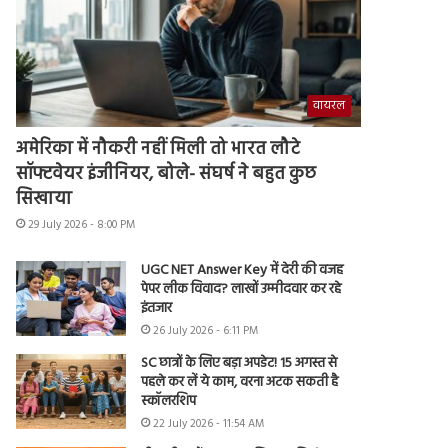
वायरल
अमेरिका में नौकरी नहीं मिली तो भारत लौटे
सॉफ्टवेयर इंजीनियर, बोले- संघर्ष ने बहुत कुछ
सिखाया
29 July 2026 - 8:00 PM
UGC NET Answer Key में देरी की वजह
पेपर लीक विवाद? लाखों उम्मीदवार कर रहे
इंतजार
26 July 2026 - 6:11 PM
SC छात्रों के लिए बड़ा अपडेट! 15 अगस्त से
पहले कर लें ये काम, वरना अटक सकती है
स्कॉलरशिप
22 July 2026 - 11:54 AM