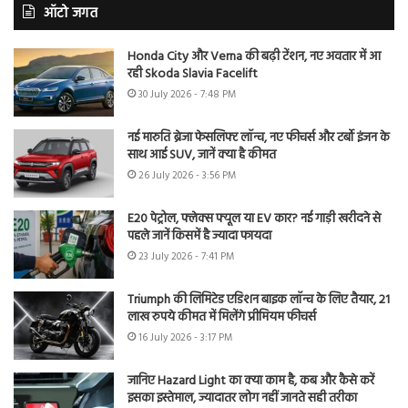
ऑटो जगत
Honda City और Verna की बढ़ी टेंशन, नए अवतार में आ
रही Skoda Slavia Facelift
30 July 2026 - 7:48 PM
नई मारुति ब्रेजा फेसलिफ्ट लॉन्च, नए फीचर्स और टर्बो इंजन के
साथ आई SUV, जानें क्या है कीमत
26 July 2026 - 3:56 PM
E20 पेट्रोल, फ्लेक्स फ्यूल या EV कार? नई गाड़ी खरीदने से
पहले जानें किसमें है ज्यादा फायदा
23 July 2026 - 7:41 PM
Triumph की लिमिटेड एडिशन बाइक लॉन्च के लिए तैयार, 21
लाख रुपये कीमत में मिलेंगे प्रीमियम फीचर्स
16 July 2026 - 3:17 PM
जानिए Hazard Light का क्या काम है, कब और कैसे करें
इसका इस्तेमाल, ज्यादातर लोग नहीं जानते सही तरीका