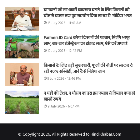
बागवानी को लाभकारी व्यवसाय बनाने के लिए किसानों को
बीज से बाजार तक पूरा सहयोग दिया जा रहा है: मोहिंदर भगत
15 July 2026 - 11:43 AM
Farmers ID Card बनेगा किसानों की पहचान, मिलेंगे भरपूर
लाभ, बार-बार रजिस्ट्रेशन का झंझट खत्म, ऐसे करें अप्लाई
10 July 2026 - 12:42 PM
किसानों के लिए बड़ी खुशखबरी, फूलों की खेती पर सरकार दे
रही 40% सब्सिडी, जानें कैसे मिलेगा लाभ
9 July 2026 - 12:46 PM
न मंडी की टेंशन, न मौसम का डर! इस फसल से किसान कमा रहे
लाखों रुपये
8 July 2026 - 6:07 PM
© Copyright 2026, All Rights Reserved to HindiKhabar.Com