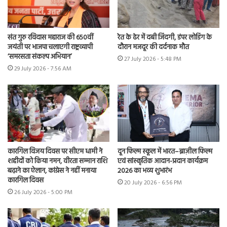
संत गुरु रविदास महाराज की 650वीं
रेत के ढेर में दबी जिंदगी, डंपर लोडिंग के
जयंती पर भाजपा चलाएगी राष्ट्रव्यापी
दौरान मजदूर की दर्दनाक मौत
‘समरसता संकल्प अभियान’
27 July 2026 - 5:48 PM
29 July 2026 - 7:56 AM
कारगिल विजय दिवस पर सीएम धामी ने
दून फिल्म स्कूल में भारत–ब्राज़ील फिल्म
शहीदों को किया नमन, वीरता सम्मान राशि
एवं सांस्कृतिक आदान-प्रदान कार्यक्रम
बढ़ाने का ऐलान, कांग्रेस ने नहीं मनाया
2026 का भव्य शुभारंभ
कारगिल दिवस
20 July 2026 - 6:56 PM
26 July 2026 - 5:00 PM