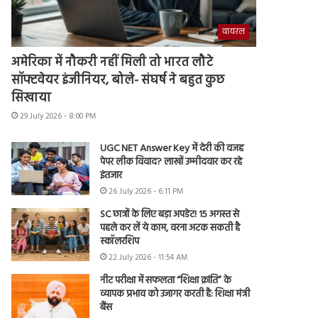
वायरल
अमेरिका में नौकरी नहीं मिली तो भारत लौटे
सॉफ्टवेयर इंजीनियर, बोले- संघर्ष ने बहुत कुछ
सिखाया
29 July 2026 - 8:00 PM
UGC NET Answer Key में देरी की वजह
पेपर लीक विवाद? लाखों उम्मीदवार कर रहे
इंतजार
26 July 2026 - 6:11 PM
SC छात्रों के लिए बड़ा अपडेट! 15 अगस्त से
पहले कर लें ये काम, वरना अटक सकती है
स्कॉलरशिप
22 July 2026 - 11:54 AM
नीट परीक्षा में सफलता “शिक्षा क्रांति” के
व्यापक प्रभाव को उजागर करती है: शिक्षा मंत्री
बैंस