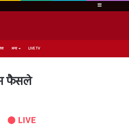
Sidebar
ेमा
अन्य
LIVE TV
म फैसले