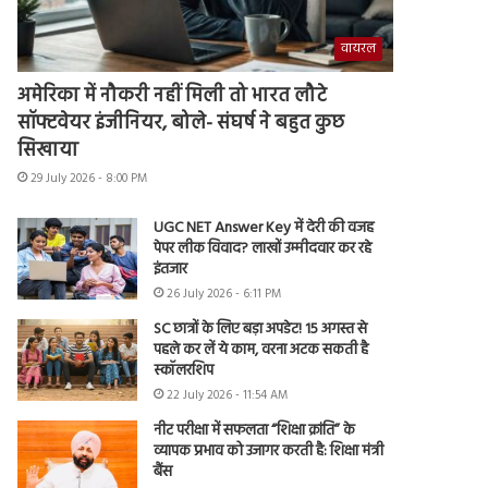
वायरल
अमेरिका में नौकरी नहीं मिली तो भारत लौटे
सॉफ्टवेयर इंजीनियर, बोले- संघर्ष ने बहुत कुछ
सिखाया
29 July 2026 - 8:00 PM
UGC NET Answer Key में देरी की वजह
पेपर लीक विवाद? लाखों उम्मीदवार कर रहे
इंतजार
26 July 2026 - 6:11 PM
SC छात्रों के लिए बड़ा अपडेट! 15 अगस्त से
पहले कर लें ये काम, वरना अटक सकती है
स्कॉलरशिप
22 July 2026 - 11:54 AM
नीट परीक्षा में सफलता “शिक्षा क्रांति” के
व्यापक प्रभाव को उजागर करती है: शिक्षा मंत्री
बैंस