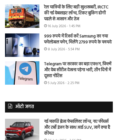
रेल यात्रियों के लिए बड़ी खुशखबरी, IRCTC
की नई वेबसाइट लॉन्च, टिकट बुकिंग होगी
पहले से आसान और तेज
16 July 2026 - 1:45 PM
999 रुपये में रिजर्व करें Samsung का नया
फोल्डेबल फोन, मिलेंगे 2799 रुपये के फायदे
8 July 2026 - 5:54 PM
Telegram पर सरकार का बड़ा एक्शन, फिल्में
और वेब सीरीज देखना पड़ेगा भारी, तीन दिनों में
दूसरा नोटिस
5 July 2026 - 2:25 PM
ऑटो जगत
नई मारुति ब्रेजा फेसलिफ्ट लॉन्च, नए फीचर्स
और टर्बो इंजन के साथ आई SUV, जानें क्या है
कीमत