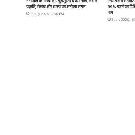
नैनीताल की छिपी हुई खूबसूरती है परी ताल, जहां है
उत्तराखंड में मतदात
प्रकृति, रोमांच और रहस्य का अनोखा संगम
99% फार्म का डिजि
नाम
16 July 2026 - 3:58 PM
5 July 2026 - 6