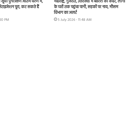
ा सूची पुनरीक्षण अंतिम चरण में,
महाराष्ट्र, गुजरात, उत्तराखंड में बारिश का कहर, लोगों
टाइजेशन पूरा, कट सकते हैं
के घरों तक पहुंचा पानी, सड़कों पर नाव, मौसम
विभाग का अलर्ट
:20 PM
5 July 2026 - 11:48 AM