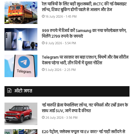
रेल यात्रियों के लिए बड़ी खुशखबरी, IRCTC की नई वेबसाइट
लॉन्च, टिकट बुकिंग होगी पहले से आसान और तेज
16 July 2026 - 1:45 PM
999 रुपये में रिजर्व करें Samsung का नया फोल्डेबल फोन,
मिलेंगे 2799 रुपये के फायदे
8 July 2026 - 5:54 PM
Telegram पर सरकार का बड़ा एक्शन, फिल्में और वेब सीरीज
देखना पड़ेगा भारी, तीन दिनों में दूसरा नोटिस
5 July 2026 - 2:25 PM
ऑटो जगत
नई मारुति ब्रेजा फेसलिफ्ट लॉन्च, नए फीचर्स और टर्बो इंजन के
साथ आई SUV, जानें क्या है कीमत
26 July 2026 - 3:56 PM
E20 पेट्रोल, फ्लेक्स फ्यूल या EV कार? नई गाड़ी खरीदने से