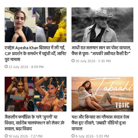
एक्ट्रेस Ayesha Khan हिरासत में ली गईं,
आधी रात सलमान खान का पोस्ट वायरल,
CJP प्रदर्शन के समर्थन में पहुंची थीं, जानिए
फैंस से पूछा- “आपकी तबीयत कैसी है?”
पूरा मामला
20 July 2026 - 5:30 PM
22 July 2026 - 8:09 PM
जैकलीन फर्नांडिस के गाने ‘जुगनी’ पर
यश और कियारा का ग्लैमरस अंदाज देख
विवाद, वार्डरोब मालफंक्शन को लेकर उठे
फैंस हुए दीवाने, ‘तबाही’ वीडियो हुआ
सवाल, बढ़ा विवाद
वायरल
18 July 2026 - 7:27 PM
8 July 2026 - 5:05 PM