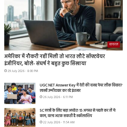
वायरल
अमेरिका में नौकरी नहीं मिली तो भारत लौटे सॉफ्टवेयर
इंजीनियर, बोले- संघर्ष ने बहुत कुछ सिखाया
29 July 2026 - 8:00 PM
UGC NET Answer Key में देरी की वजह पेपर लीक विवाद?
लाखों उम्मीदवार कर रहे इंतजार
26 July 2026 - 6:11 PM
SC छात्रों के लिए बड़ा अपडेट! 15 अगस्त से पहले कर लें ये
काम, वरना अटक सकती है स्कॉलरशिप
22 July 2026 - 11:54 AM