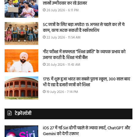
लाखों उम्मीदवार कर रहे इंतजार
26 July 2026 - 6:11 PM
SC छात्रों के लिए बड़ा अपडेट! 15 अगस्त से पहले कर लें ये
काम, वरना अटक सकती है स्कॉलरशिप
22 July 2026 - 11:54 AM
नीट परीक्षा में सफलता “शिक्षा क्रांति” के व्यापक प्रभाव को
उजागर करती है: शिक्षा मंत्री बैंस
20 July 2026 - 11:43 AM
1715 में शुरू हुआ भारत का सबसे पुराना स्कूल, 300 साल बाद
भी दे रहा है हजारों छात्रों को शिक्षा
19 July 2026 - 7:14 PM
टेक्नोलॉजी
iOS 27 में नई Siri होगी पहले से ज्यादा स्मार्ट, ChatGPT और
Gemini को देगी टक्कर