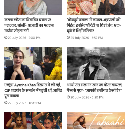
कंगना रनौत का विवादित बयान पर
‘भोजपुरी बवाल’ में काजल-अम्रपाली की
पलटवार, बोलीं- आजादी का मतलब
भिड़ंत, इनसिक्योरिटी पर छिड़ी जंग, एक-
मर्यादा तोड़ना नहीं
दूजे से भिड़ीं हसिनाएं
29 July 2026 - 7:00 PM
25 July 2026 - 6:57 PM
एक्ट्रेस Ayesha Khan हिरासत में ली गईं,
आधी रात सलमान खान का पोस्ट वायरल,
CJP प्रदर्शन के समर्थन में पहुंची थीं, जानिए
फैंस से पूछा- “आपकी तबीयत कैसी है?”
पूरा मामला
20 July 2026 - 5:30 PM
22 July 2026 - 8:09 PM