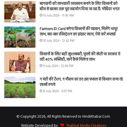
बागवानी को लाभकारी व्यवसाय बनाने के लिए किसानों को
बीज से बाजार तक पूरा सहयोग दिया जा रहा है: मोहिंदर भगत
15 July 2026 - 11:43 AM
Farmers ID Card बनेगा किसानों की पहचान, मिलेंगे भरपूर
लाभ, बार-बार रजिस्ट्रेशन का झंझट खत्म, ऐसे करें अप्लाई
10 July 2026 - 12:42 PM
किसानों के लिए बड़ी खुशखबरी, फूलों की खेती पर सरकार दे
रही 40% सब्सिडी, जानें कैसे मिलेगा लाभ
9 July 2026 - 12:46 PM
न मंडी की टेंशन, न मौसम का डर! इस फसल से किसान कमा रहे
लाखों रुपये
8 July 2026 - 6:07 PM
© Copyright 2026, All Rights Reserved to HindiKhabar.Com
Website Developed by
Prabhat Media Creations