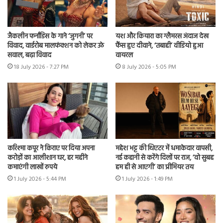
जैकलीन फर्नांडिस के गाने ‘जुगनी’ पर
यश और कियारा का ग्लैमरस अंदाज देख
विवाद, वार्डरोब मालफंक्शन को लेकर उठे
फैंस हुए दीवाने, ‘तबाही’ वीडियो हुआ
सवाल, बढ़ा विवाद
वायरल
18 July 2026 - 7:27 PM
8 July 2026 - 5:05 PM
करिश्मा कपूर ने किराए पर दिया अपना
महेश भट्ट की थिएटर में धमाकेदार वापसी,
करोड़ों का आलीशान घर, हर महीने
नई कहानी से करेंगे दिलों पर राज, ‘वो सुबह
कमाएंगी लाखों रुपये
हम ही से आएगी’ का प्रीमियर तय
1 July 2026 - 5:44 PM
1 July 2026 - 1:49 PM