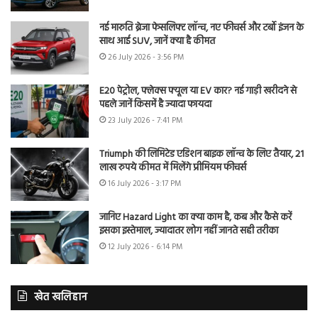
नई मारुति ब्रेजा फेसलिफ्ट लॉन्च, नए फीचर्स और टर्बो इंजन के
साथ आई SUV, जानें क्या है कीमत
26 July 2026 - 3:56 PM
E20 पेट्रोल, फ्लेक्स फ्यूल या EV कार? नई गाड़ी खरीदने से
पहले जानें किसमें है ज्यादा फायदा
23 July 2026 - 7:41 PM
Triumph की लिमिटेड एडिशन बाइक लॉन्च के लिए तैयार, 21
लाख रुपये कीमत में मिलेंगे प्रीमियम फीचर्स
16 July 2026 - 3:17 PM
जानिए Hazard Light का क्या काम है, कब और कैसे करें
इसका इस्तेमाल, ज्यादातर लोग नहीं जानते सही तरीका
12 July 2026 - 6:14 PM
खेत खलिहान