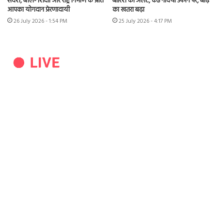
संदेश, बोले- शिक्षा और राष्ट्र निर्माण के प्रति
बारिश का अलर्ट, कई नदियां उफान पर, बाढ़
आपका योगदान प्रेरणादायी
का खतरा बढ़ा
26 July 2026 - 1:54 PM
25 July 2026 - 4:17 PM