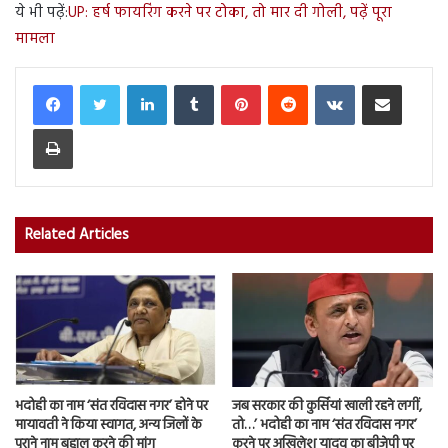
ये भी पढ़ें:
UP: हर्ष फायरिंग करने पर टोका, तो मार दी गोली, पढ़ें पूरा
मामला
LinkedIn
Tumblr
Pinterest
Reddit
VKontakte
Share via Email
Print
Related Articles
भदोही का नाम ‘संत रविदास नगर’ होने पर
जब सरकार की कुर्सियां खाली रहने लगीं,
मायावती ने किया स्वागत, अन्य जिलों के
तो…’ भदोही का नाम ‘संत रविदास नगर’
पुराने नाम बहाल करने की मांग
करने पर अखिलेश यादव का बीजेपी पर