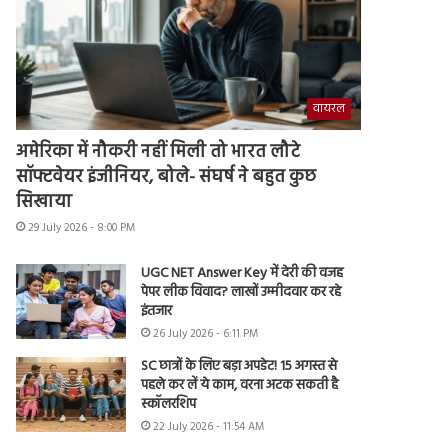
वायरल
अमेरिका में नौकरी नहीं मिली तो भारत लौटे
सॉफ्टवेयर इंजीनियर, बोले- संघर्ष ने बहुत कुछ
सिखाया
29 July 2026 - 8:00 PM
UGC NET Answer Key में देरी की वजह
पेपर लीक विवाद? लाखों उम्मीदवार कर रहे
इंतजार
26 July 2026 - 6:11 PM
SC छात्रों के लिए बड़ा अपडेट! 15 अगस्त से
पहले कर लें ये काम, वरना अटक सकती है
स्कॉलरशिप
22 July 2026 - 11:54 AM