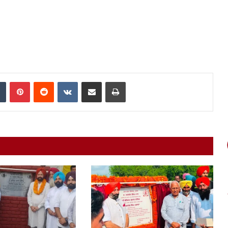
In
Tumblr
Pinterest
Reddit
VKontakte
Share via Email
Print