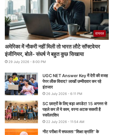
वायरल
अमेरिका में नौकरी नहीं मिली तो भारत लौटे सॉफ्टवेयर
इंजीनियर, बोले- संघर्ष ने बहुत कुछ सिखाया
29 July 2026 - 8:00 PM
UGC NET Answer Key में देरी की वजह
पेपर लीक विवाद? लाखों उम्मीदवार कर रहे
इंतजार
26 July 2026 - 6:11 PM
SC छात्रों के लिए बड़ा अपडेट! 15 अगस्त से
पहले कर लें ये काम, वरना अटक सकती है
स्कॉलरशिप
22 July 2026 - 11:54 AM
नीट परीक्षा में सफलता “शिक्षा क्रांति” के