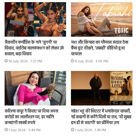
जैकलीन फर्नांडिस के गाने ‘जुगनी’ पर
यश और कियारा का ग्लैमरस अंदाज देख
विवाद, वार्डरोब मालफंक्शन को लेकर उठे
फैंस हुए दीवाने, ‘तबाही’ वीडियो हुआ
सवाल, बढ़ा विवाद
वायरल
18 July 2026 - 7:27 PM
8 July 2026 - 5:05 PM
करिश्मा कपूर ने किराए पर दिया अपना
महेश भट्ट की थिएटर में धमाकेदार वापसी,
करोड़ों का आलीशान घर, हर महीने
नई कहानी से करेंगे दिलों पर राज, ‘वो सुबह
कमाएंगी लाखों रुपये
हम ही से आएगी’ का प्रीमियर तय
1 July 2026 - 5:44 PM
1 July 2026 - 1:49 PM