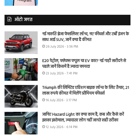
ऑटो जगत
नई मारुति ब्रेजा फेसलिफ्ट लॉन्च, नए फीचर्स और टर्बो इंजन के
साथ आई SUV, जानें क्या है कीमत
26 July 2026 - 3:56 PM
E20 पेट्रोल, फ्लेक्स फ्यूल या EV कार? नई गाड़ी खरीदने से
पहले जानें किसमें है ज्यादा फायदा
23 July 2026 - 7:41 PM
Triumph की लिमिटेड एडिशन बाइक लॉन्च के लिए तैयार, 21
लाख रुपये कीमत में मिलेंगे प्रीमियम फीचर्स
16 July 2026 - 3:17 PM
जानिए Hazard Light का क्या काम है, कब और कैसे करें
इसका इस्तेमाल, ज्यादातर लोग नहीं जानते सही तरीका
12 July 2026 - 6:14 PM