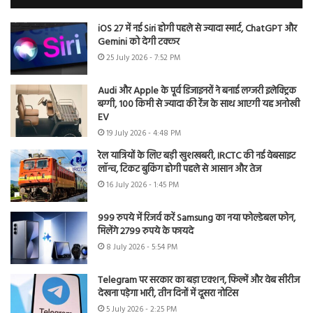
iOS 27 में नई Siri होगी पहले से ज्यादा स्मार्ट, ChatGPT और
Gemini को देगी टक्कर
25 July 2026 - 7:52 PM
Audi और Apple के पूर्व डिजाइनरों ने बनाई लग्जरी इलेक्ट्रिक
बग्गी, 100 किमी से ज्यादा की रेंज के साथ आएगी यह अनोखी
EV
19 July 2026 - 4:48 PM
रेल यात्रियों के लिए बड़ी खुशखबरी, IRCTC की नई वेबसाइट
लॉन्च, टिकट बुकिंग होगी पहले से आसान और तेज
16 July 2026 - 1:45 PM
999 रुपये में रिजर्व करें Samsung का नया फोल्डेबल फोन,
मिलेंगे 2799 रुपये के फायदे
8 July 2026 - 5:54 PM
Telegram पर सरकार का बड़ा एक्शन, फिल्में और वेब सीरीज
देखना पड़ेगा भारी, तीन दिनों में दूसरा नोटिस
5 July 2026 - 2:25 PM