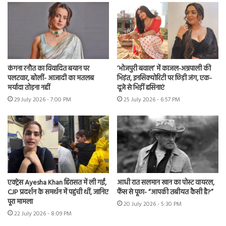
कंगना रनौत का विवादित बयान पर
‘भोजपुरी बवाल’ में काजल-अम्रपाली की
पलटवार, बोलीं- आजादी का मतलब
भिड़ंत, इनसिक्योरिटी पर छिड़ी जंग, एक-
मर्यादा तोड़ना नहीं
दूजे से भिड़ीं हसिनाएं
29 July 2026 - 7:00 PM
25 July 2026 - 6:57 PM
एक्ट्रेस Ayesha Khan हिरासत में ली गईं,
आधी रात सलमान खान का पोस्ट वायरल,
CJP प्रदर्शन के समर्थन में पहुंची थीं, जानिए
फैंस से पूछा- “आपकी तबीयत कैसी है?”
पूरा मामला
20 July 2026 - 5:30 PM
22 July 2026 - 8:09 PM