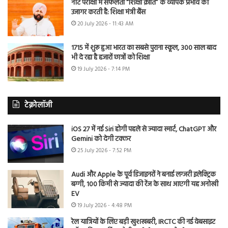
नीट परीक्षा में सफलता “शिक्षा क्रांति” के व्यापक प्रभाव को
उजागर करती है: शिक्षा मंत्री बैंस
20 July 2026 - 11:43 AM
1715 में शुरू हुआ भारत का सबसे पुराना स्कूल, 300 साल बाद
भी दे रहा है हजारों छात्रों को शिक्षा
19 July 2026 - 7:14 PM
टेक्नोलॉजी
iOS 27 में नई Siri होगी पहले से ज्यादा स्मार्ट, ChatGPT और
Gemini को देगी टक्कर
25 July 2026 - 7:52 PM
Audi और Apple के पूर्व डिजाइनरों ने बनाई लग्जरी इलेक्ट्रिक
बग्गी, 100 किमी से ज्यादा की रेंज के साथ आएगी यह अनोखी
EV
19 July 2026 - 4:48 PM
रेल यात्रियों के लिए बड़ी खुशखबरी, IRCTC की नई वेबसाइट