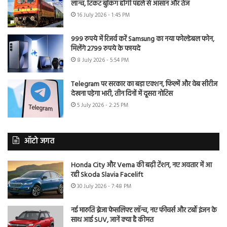
लॉन्च, टिकट बुकिंग होगी पहले से आसान और तेज
16 July 2026 - 1:45 PM
999 रुपये में रिजर्व करें Samsung का नया फोल्डेबल फोन,
मिलेंगे 2799 रुपये के फायदे
8 July 2026 - 5:54 PM
Telegram पर सरकार का बड़ा एक्शन, फिल्में और वेब सीरीज
देखना पड़ेगा भारी, तीन दिनों में दूसरा नोटिस
5 July 2026 - 2:25 PM
ऑटो जगत
Honda City और Verna की बढ़ी टेंशन, नए अवतार में आ
रही Skoda Slavia Facelift
30 July 2026 - 7:48 PM
नई मारुति ब्रेजा फेसलिफ्ट लॉन्च, नए फीचर्स और टर्बो इंजन के
साथ आई SUV, जानें क्या है कीमत