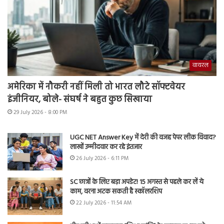
वायरल
अमेरिका में नौकरी नहीं मिली तो भारत लौटे सॉफ्टवेयर
इंजीनियर, बोले- संघर्ष ने बहुत कुछ सिखाया
29 July 2026 - 8:00 PM
UGC NET Answer Key में देरी की वजह पेपर लीक विवाद?
लाखों उम्मीदवार कर रहे इंतजार
26 July 2026 - 6:11 PM
SC छात्रों के लिए बड़ा अपडेट! 15 अगस्त से पहले कर लें ये
काम, वरना अटक सकती है स्कॉलरशिप
22 July 2026 - 11:54 AM