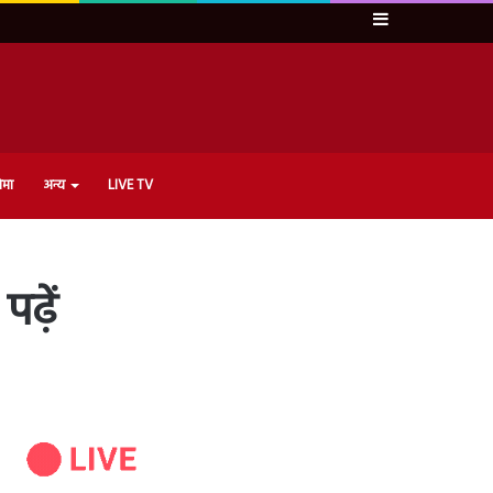
Sidebar
ेमा
अन्य
LIVE TV
ढ़ें