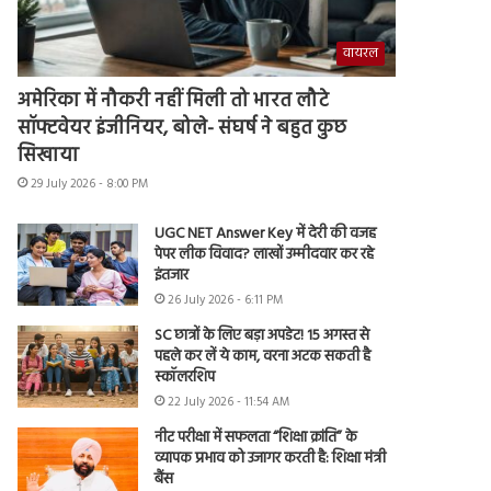
वायरल
अमेरिका में नौकरी नहीं मिली तो भारत लौटे
सॉफ्टवेयर इंजीनियर, बोले- संघर्ष ने बहुत कुछ
सिखाया
29 July 2026 - 8:00 PM
UGC NET Answer Key में देरी की वजह
पेपर लीक विवाद? लाखों उम्मीदवार कर रहे
इंतजार
26 July 2026 - 6:11 PM
SC छात्रों के लिए बड़ा अपडेट! 15 अगस्त से
पहले कर लें ये काम, वरना अटक सकती है
स्कॉलरशिप
22 July 2026 - 11:54 AM
नीट परीक्षा में सफलता “शिक्षा क्रांति” के
व्यापक प्रभाव को उजागर करती है: शिक्षा मंत्री
बैंस