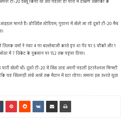
ं अपना टी-20 डेब्यू किया था और पहली ही पारी में दक्षिण अफ्रीका के
 मानते हैं। प्रोविडेंस स्टेडियम, गुयाना में खेले जा रहे दूसरे टी-20 मैच
ा।
 तिलक वर्मा ने नंबर 4 पर बल्लेबाजी करते हुए 41 गेंद पर 5 चौकों और 1
 ओवर में 7 विकेट के नुकसान पर 152 तक पहुंचा दिया।
ोड़ पारी खेली थी। दूसरे टी-20 में जिस तरह अपनी पहली इंटरनेशनल फिफ्टी
ै कि यह खिलाड़ी लंबे अरसे तक मैदान में डटा रहेगा। जमाना इस उभरते युवा
In
Tumblr
Pinterest
Reddit
VKontakte
Share via Email
Print