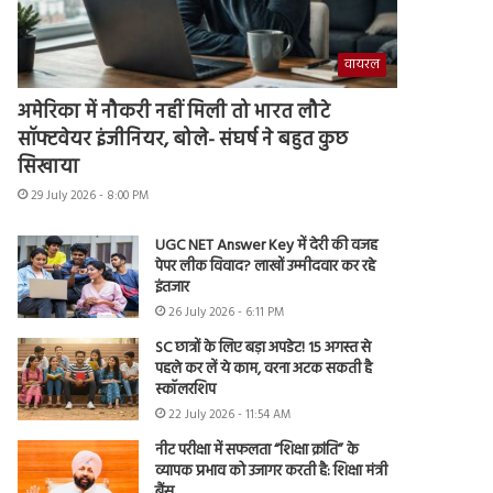
वायरल
अमेरिका में नौकरी नहीं मिली तो भारत लौटे
सॉफ्टवेयर इंजीनियर, बोले- संघर्ष ने बहुत कुछ
सिखाया
29 July 2026 - 8:00 PM
UGC NET Answer Key में देरी की वजह
पेपर लीक विवाद? लाखों उम्मीदवार कर रहे
इंतजार
26 July 2026 - 6:11 PM
SC छात्रों के लिए बड़ा अपडेट! 15 अगस्त से
पहले कर लें ये काम, वरना अटक सकती है
स्कॉलरशिप
22 July 2026 - 11:54 AM
नीट परीक्षा में सफलता “शिक्षा क्रांति” के
व्यापक प्रभाव को उजागर करती है: शिक्षा मंत्री
बैंस